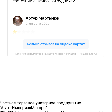
Авто-ИмпериалМоторс на карте Минской области — Яндекс Карты
Частное торговое унитарное предприятие
"Авто-ИмпериалМоторс"