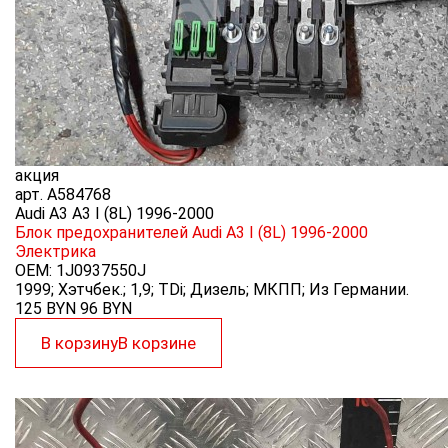
акция
арт.
A584768
Audi A3 A3 I (8L) 1996-2000
Блок предохранителей Audi A3 I (8L) 1996-2000
Электрика
OEM:
1J0937550J
1999; Хэтчбек.; 1,9; TDi; Дизель; МКПП; Из Германии.
125 BYN
96
BYN
В корзину
В корзине