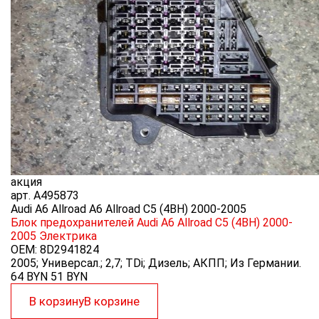
акция
арт.
A495873
Audi A6 Allroad A6 Allroad C5 (4BH) 2000-2005
Блок предохранителей Audi A6 Allroad C5 (4BH) 2000-
2005
Электрика
OEM:
8D2941824
2005; Универсал.; 2,7; TDi; Дизель; АКПП; Из Германии.
64 BYN
51
BYN
В корзину
В корзине