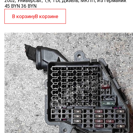
2002; Универсал.; 1,9; TDi; Дизель; МКПП; Из Германии.
45 BYN
36
BYN
В корзину
В корзине