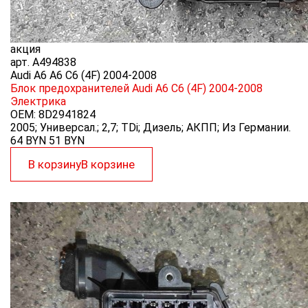
акция
арт.
A494838
Audi A6 A6 C6 (4F) 2004-2008
Блок предохранителей Audi A6 C6 (4F) 2004-2008
Электрика
OEM:
8D2941824
2005; Универсал.; 2,7; TDi; Дизель; АКПП; Из Германии.
64 BYN
51
BYN
В корзину
В корзине