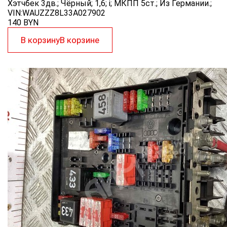
Хэтчбек 3дв.; Чёрный; 1,6; i; МКПП 5ст.; Из Германии.;
VIN:WAUZZZ8L33A027902
140
BYN
В корзину
В корзине