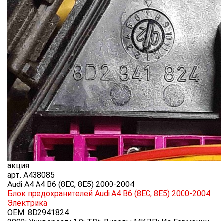
акция
арт.
A438085
Audi A4 A4 B6 (8EC, 8E5) 2000-2004
Блок предохранителей Audi A4 B6 (8EC, 8E5) 2000-2004
Электрика
OEM:
8D2941824