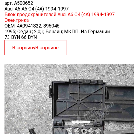
арт.
A500652
Audi A6 A6 C4 (4A) 1994-1997
Блок предохранителей Audi A6 C4 (4A) 1994-1997
Электрика
OEM:
4A0941822, 896046
1995; Седан.; 2,0; i; Бензин; МКПП; Из Германии.
73 BYN
66
BYN
В корзину
В корзине