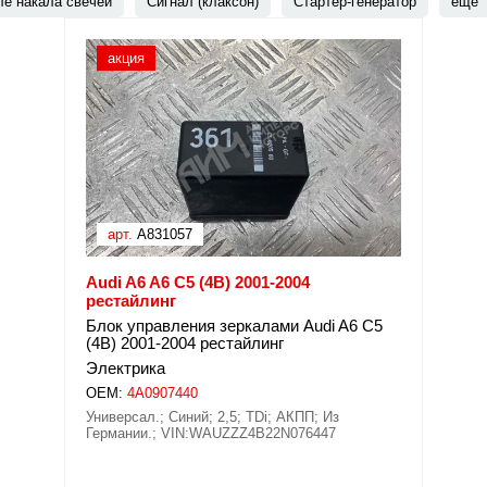
ле накала свечей
Сигнал (клаксон)
Стартер-генератор
еще
акция
арт.
A831057
Audi A6 A6 C5 (4B) 2001-2004
рестайлинг
Блок управления зеркалами Audi A6 C5
(4B) 2001-2004 рестайлинг
Электрика
OEM:
4A0907440
Универсал.; Синий; 2,5; TDi; АКПП; Из
Германии.; VIN:WAUZZZ4B22N076447