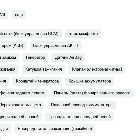
V8
еще
ой сети (блок управления BCM)
Блок комфорта
тором (АКБ)
Блок управления АКПП
м замком
Генератор
Датчик AirBag
ажигания
Катушка зажигания
Клапан электромагнитный
ния
Кронштейн генератора
Крышка аккумулятора
 фонаря заднего левого
Панель (плата) фонаря заднего правого
Переключатель света
Плюсовой провод аккумулятора
двери задней правой
Проводка двери передней левой
одки
Распределитель зажигания (трамблёр)