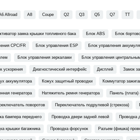
A6 Allroad
A8
Coupe
Q2
Q3
Q5
Q7
TT
ктиватор замка крышки топливного бака
Блок ABS
Блок бортов
ления CPC/FR
Блок управления ESP
Блок управления аккумуля
елем
Блок управления зеркалами
Блок управления центральны
к ускорения
Диагностический интерфейс
Дисплей
Замок з
ух аккумулятора
Кожух защитный проводки
Коммутатор зажига
нная генератора
Натяжитель ремня генератора
Панель (плата)
реключатель поворотов
Переключатель подрулевой (стрекоза)
ка бампера переднего
Проводка двери задней левой
Проводка 
ка крышки багажника
Проводка форсунок
Разъем (фишка) пров