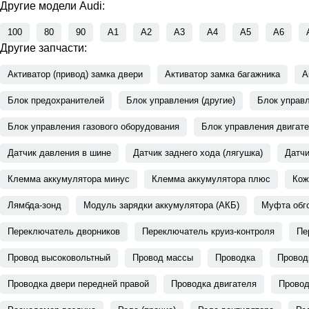
Другие модели Audi:
100
80
90
A1
A2
A3
A4
A5
A6
Другие запчасти:
Активатор (привод) замка двери
Активатор замка багажника
А
Блок предохранителей
Блок управления (другие)
Блок управ
Блок управления газового оборудования
Блок управления двигат
Датчик давления в шине
Датчик заднего хода (лягушка)
Датчи
Клемма аккумулятора минус
Клемма аккумулятора плюс
Кож
Лямбда-зонд
Модуль зарядки аккумулятора (АКБ)
Муфта обго
Переключатель дворников
Переключатель круиз-контроля
Пе
Провод высоковольтный
Провод массы
Проводка
Провод
Проводка двери передней правой
Проводка двигателя
Провод