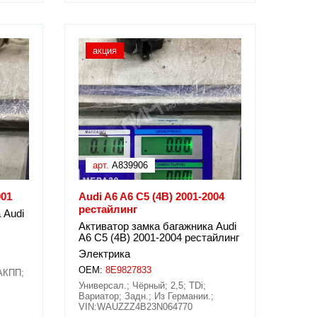
акция
арт.
A839906
001
Audi A6 A6 C5 (4B) 2001-2004
рестайлинг
 Audi
Активатор замка багажника Audi
A6 C5 (4B) 2001-2004 рестайлинг
Электрика
OEM:
8E9827833
 АКПП;
Универсал.; Чёрный; 2,5; TDi;
Вариатор; Задн.; Из Германии.;
VIN:WAUZZZ4B23N064770