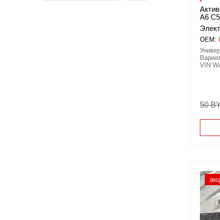
Актив
A6 C5
Элект
OEM:
Универ
Вариат
VIN:W
50 B
акц