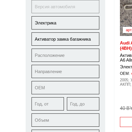
Версия автомобиля
Электрика
арт
Активатор замка багажника
Audi 
(4BH)
Расположение
Актив
A6 Al
Элект
Направление
OEM:
2005; 
АКПП; 
ОЕМ
Год, от
Год, до
40 B
Объем