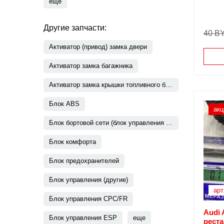
еще
Другие запчасти:
40 B
Активатор (привод) замка двери
Активатор замка багажника
Активатор замка крышки топливного бака
Блок ABS
акц
Блок бортовой сети (блок управления BCM)
Блок комфорта
Блок предохранителей
Блок управления (другие)
арт
Блок управления CPC/FR
Audi 
Блок управления ESP
еще
рест