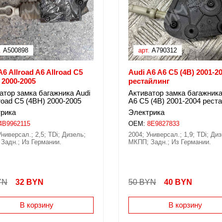
.
A500898
арт.
A790312
A6 Allroad A6 Allroad C5
Audi A6 A6 C5 (4B) 2001-2
 2000-2005
рестайлинг
атор замка багажника Audi
Активатор замка багажника
lroad C5 (4BH) 2000-2005
A6 C5 (4B) 2001-2004 рест
рика
Электрика
4B9962115
OEM:
8E9827833
Универсал.; 2,5; TDi; Дизель;
2004; Универсал.; 1,9; TDi; Ди
Задн.; Из Германии.
МКПП; Задн.; Из Германии.
YN
32
BYN
50 BYN
40
BYN
В корзину
В корзину