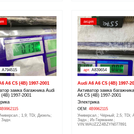
ия
акция
.
A794515
арт.
A839654
A6 A6 C5 (4B) 1997-2001
Audi A6 A6 C5 (4B) 1997-2
атор замка багажника Audi
Активатор замка багажника
 (4B) 1997-2001
A6 C5 (4B) 1997-2001
рика
Электрика
4B9962115
OEM:
4B9962115
Универсал.; 1,9; TDi; Дизель;
Универсал.; Чёрный; 2,5; TDi;
 Задн.
Задн.; Из Германии.;
VIN:WAUZZZ4BZYN077891