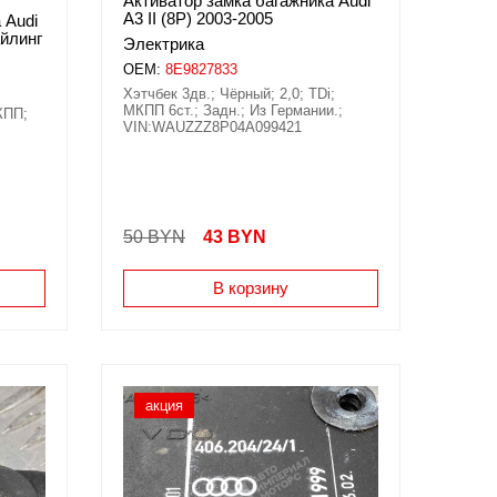
Активатор замка багажника Audi
A3 II (8P) 2003-2005
 Audi
айлинг
Электрика
OEM:
8E9827833
Хэтчбек 3дв.; Чёрный; 2,0; TDi;
МКПП 6ст.; Задн.; Из Германии.;
КПП;
VIN:WAUZZZ8P04A099421
50 BYN
43
BYN
В корзину
акция