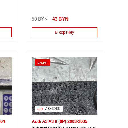
50 BYN
43
BYN
В корзину
акция
арт.
A843966
004
Audi A3 A3 II (8P) 2003-2005