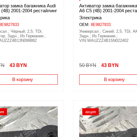
атор замка багажника Audi
Активатор замка багажника
 (4B) 2001-2004 рестайлинг
A6 C5 (4B) 2001-2004 рест
рика
Электрика
8E9827833
OEM:
8E9827833
сал.; Чёрный; 2,5; TDi;
Универсал.; Синий; 2,5; TDi; А
ор; Задн.; Из Германии.;
Задн.; Из Германии.;
AUZZZ4B13N099882
VIN:WAUZZZ4B15N022402
YN
43
BYN
50 BYN
43
BYN
В корзину
В корзину
ия
акция