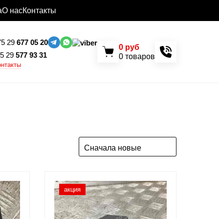
а
О нас
Контакты
5 29
677 05 20
0
руб
5 29
577 93 31
0
товаров
онтакты
Сначала новые
акция