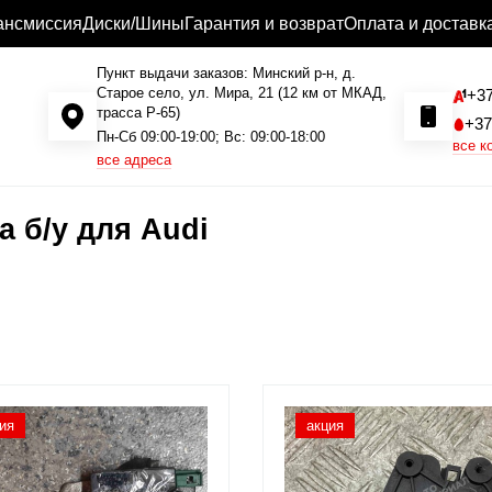
ансмиссия
Диски/Шины
Гарантия и возврат
Оплата и доставк
Пункт выдачи заказов: Минский р-н, д.
Старое село, ул. Мира, 21 (12 км от МКАД,
+37
трасса P-65)
+37
Пн-Сб 09:00-19:00; Вс: 09:00-18:00
все к
все адреса
а б/у для Audi
ия
акция