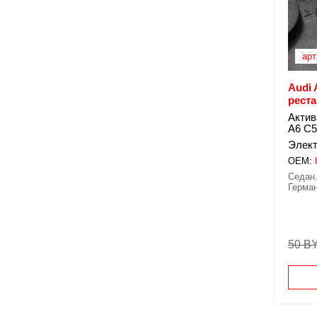
арт
Audi 
рест
Актив
A6 C5
Элект
OEM:
Седан.
Герма
50 B