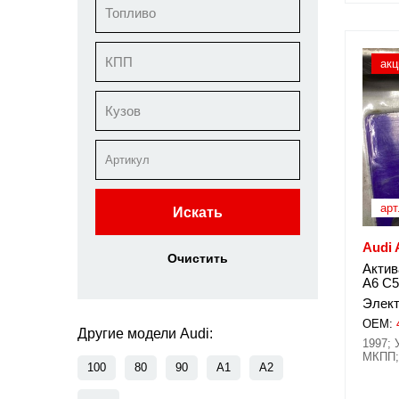
Топливо
КПП
акц
Кузов
арт
Искать
Audi 
Очистить
Актив
A6 C5
Элект
OEM:
Другие модели Audi:
1997; 
МКПП;
100
80
90
A1
A2