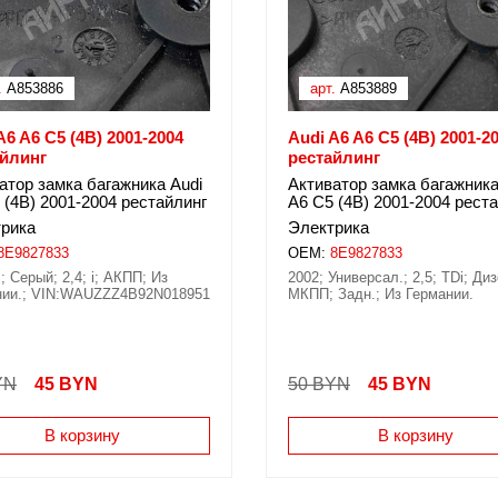
.
A853886
арт.
A853889
A6 A6 C5 (4B) 2001-2004
Audi A6 A6 C5 (4B) 2001-2
айлинг
рестайлинг
атор замка багажника Audi
Активатор замка багажника
 (4B) 2001-2004 рестайлинг
A6 C5 (4B) 2001-2004 рест
рика
Электрика
8E9827833
OEM:
8E9827833
; Серый; 2,4; i; АКПП; Из
2002; Универсал.; 2,5; TDi; Ди
нии.; VIN:WAUZZZ4B92N018951
МКПП; Задн.; Из Германии.
YN
45
BYN
50 BYN
45
BYN
В корзину
В корзину