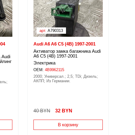
арт.
A790313
004
Audi A6 A6 C5 (4B) 1997-2001
Активатор замка багажника Audi
A6 C5 (4B) 1997-2001
 Audi
айлинг
Электрика
OEM:
4B9962115
2000; Универсал.; 2,5; TDi; Дизель;
АКПП; Из Германии.
зель;
40 BYN
32
BYN
В корзину