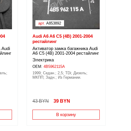
арт.
A853892
004
Audi A6 A6 C5 (4B) 2001-2004
рестайлинг
 Audi
Активатор замка багажника Audi
айлинг
A6 C5 (4B) 2001-2004 рестайлинг
Электрика
OEM:
4B5962115A
зель;
1999; Седан.; 2,5; TDi; Дизель;
МКПП; Задн.; Из Германии.
43 BYN
39
BYN
В корзину