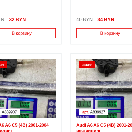
YN
32
BYN
40 BYN
34
BYN
В корзину
В корзину
ия
акция
.
A839907
арт.
A839927
A6 A6 C5 (4B) 2001-2004
Audi A6 A6 C5 (4B) 2001-2
айлинг
рестайлинг