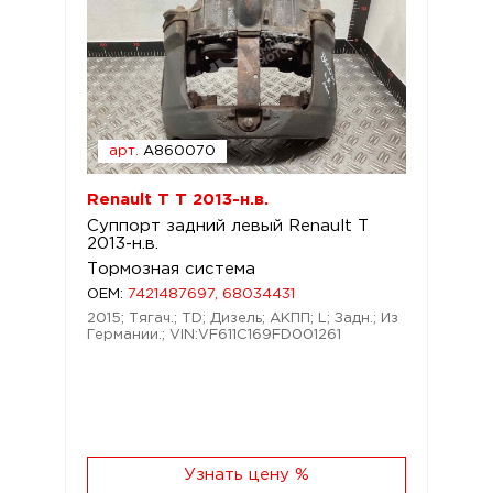
арт.
A860070
Renault T T 2013-н.в.
Суппорт задний левый Renault T
2013-н.в.
Тормозная система
OEM:
7421487697, 68034431
2015; Тягач.; TD; Дизель; АКПП; L; Задн.; Из
Германии.; VIN:VF611C169FD001261
Узнать цену %