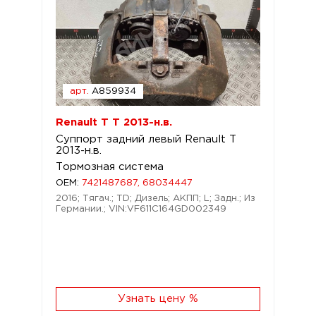
арт.
A859934
Renault T T 2013-н.в.
Суппорт задний левый Renault T
2013-н.в.
Тормозная система
OEM:
7421487687, 68034447
2016; Тягач.; TD; Дизель; АКПП; L; Задн.; Из
Германии.; VIN:VF611C164GD002349
Узнать цену %