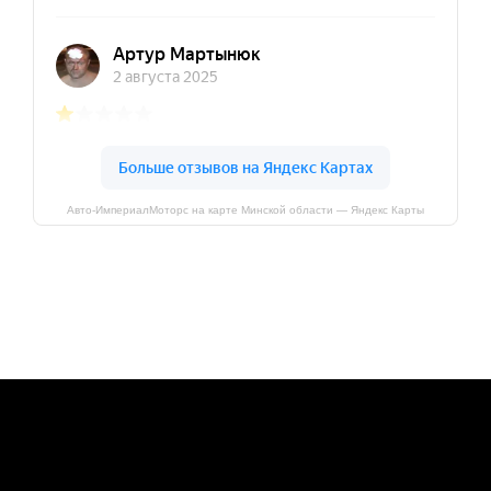
Авто-ИмпериалМоторс на карте Минской области — Яндекс Карты