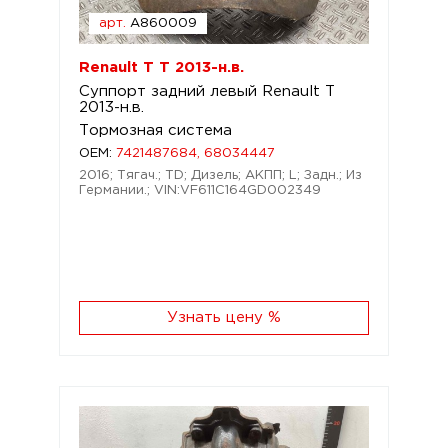
арт.
A860009
Renault T T 2013-н.в.
Суппорт задний левый Renault T
2013-н.в.
Тормозная система
OEM:
7421487684, 68034447
2016; Тягач.; TD; Дизель; АКПП; L; Задн.; Из
Германии.; VIN:VF611C164GD002349
Узнать цену %