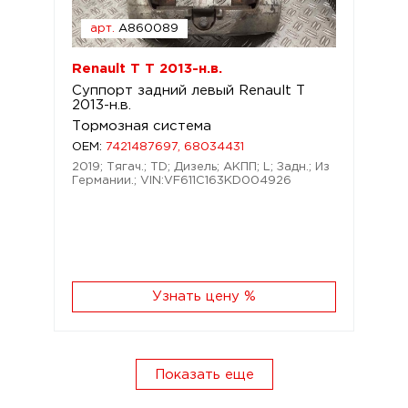
арт.
A860089
Renault T T 2013-н.в.
Суппорт задний левый Renault T
2013-н.в.
Тормозная система
OEM:
7421487697, 68034431
2019; Тягач.; TD; Дизель; АКПП; L; Задн.; Из
Германии.; VIN:VF611C163KD004926
Узнать цену %
Показать еще