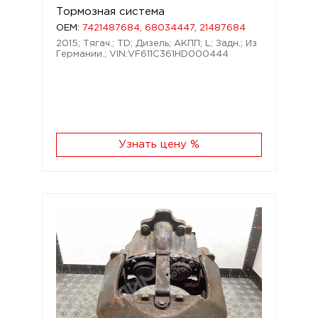
Тормозная система
OEM:
7421487684, 68034447, 21487684
2015; Тягач.; TD; Дизель; АКПП; L; Задн.; Из
Германии.; VIN:VF611C361HD000444
Узнать цену %