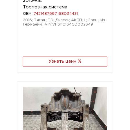
2013-н.в.
Тормозная система
OEM:
7421487697, 68034431
2016; Тягач.; TD; Дизель; АКПП; L; Задн.; Из
Германии.; VIN:VF611C164GD002349
Узнать цену %