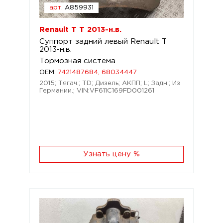
арт.
A859931
Renault T T 2013-н.в.
Суппорт задний левый Renault T
2013-н.в.
Тормозная система
OEM:
7421487684, 68034447
2015; Тягач.; TD; Дизель; АКПП; L; Задн.; Из
Германии.; VIN:VF611C169FD001261
Узнать цену %