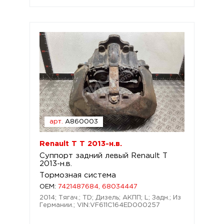
арт.
A860003
Renault T T 2013-н.в.
Суппорт задний левый Renault T
2013-н.в.
Тормозная система
OEM:
7421487684, 68034447
2014; Тягач.; TD; Дизель; АКПП; L; Задн.; Из
Германии.; VIN:VF611C164ED000257