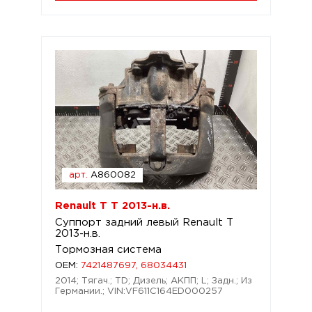
арт.
A860082
Renault T T 2013-н.в.
Суппорт задний левый Renault T
2013-н.в.
Тормозная система
OEM:
7421487697, 68034431
2014; Тягач.; TD; Дизель; АКПП; L; Задн.; Из
Германии.; VIN:VF611C164ED000257