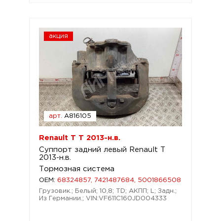
акция
арт.
A816105
Renault T T 2013-н.в.
Суппорт задний левый Renault T
2013-н.в.
Тормозная система
OEM:
68324857, 7421487684, 5001866508
Грузовик.; Белый; 10,8; TD; АКПП; L; Задн.;
Из Германии.; VIN:VF611C160JD004333