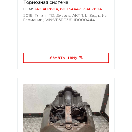
Тормозная система
OEM:
7421487684, 68034447, 21487684
2016; Тягач.; TD; Дизель; АКПП; L; Задн.; Из
Германии.; VIN:VF611C361HD000444
Узнать цену %