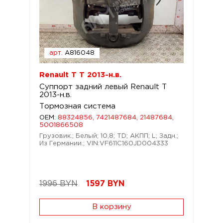
арт.
A816048
Renault T T 2013-н.в.
Суппорт задний левый Renault T
2013-н.в.
Тормозная система
OEM:
88324856, 7421487684, 21487684,
5001866508
Грузовик.; Белый; 10,8; TD; АКПП; L; Задн.;
Из Германии.; VIN:VF611C160JD004333
1996 BYN
1597
BYN
В корзину