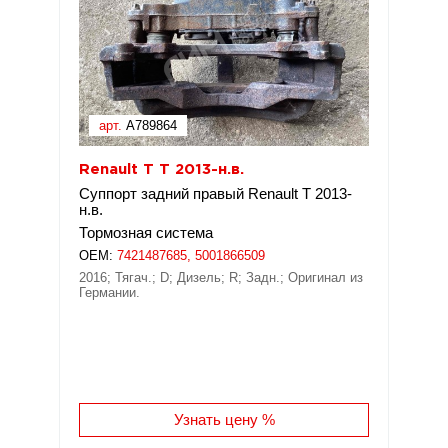
арт.
A789864
Renault T T 2013-н.в.
Суппорт задний правый Renault T 2013-
н.в.
Тормозная система
OEM:
7421487685, 5001866509
2016; Тягач.; D; Дизель; R; Задн.; Оригинал из
Германии.
Узнать цену %