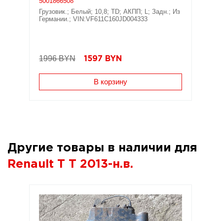
5001866508
Грузовик.; Белый; 10,8; TD; АКПП; L; Задн.; Из
Германии.; VIN:VF611C160JD004333
1996 BYN
1597
BYN
В корзину
Другие товары в наличии для
Renault T T 2013-н.в.