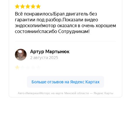
Авто-ИмпериалМоторс на карте Минской области — Яндекс Карты