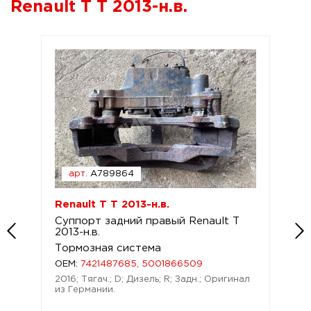
Renault T T 2013-н.в.
арт.
A789864
Renault T T 2013-н.в.
Суппорт задний правый Renault T
2013-н.в.
Тормозная система
OEM:
7421487685, 5001866509
2016; Тягач.; D; Дизель; R; Задн.; Оригинал
из Германии.