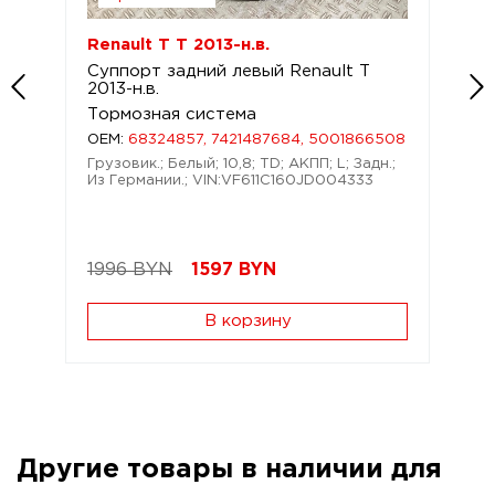
Renault T T 2013-н.в.
Суппорт задний левый Renault T
2013-н.в.
Тормозная система
OEM:
68324857, 7421487684, 5001866508
Грузовик.; Белый; 10,8; TD; АКПП; L; Задн.;
Из Германии.; VIN:VF611C160JD004333
1996 BYN
1597
BYN
В корзину
Другие товары в наличии для