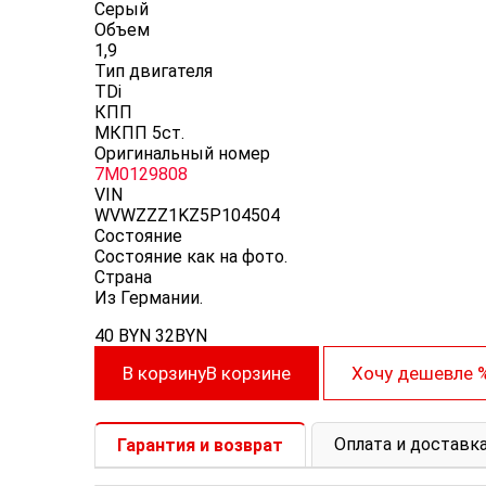
Серый
Объем
1,9
Тип двигателя
TDi
КПП
МКПП 5ст.
Оригинальный номер
7M0129808
VIN
WVWZZZ1KZ5P104504
Состояние
Состояние как на фото.
Cтрана
Из Германии.
40
BYN
32
BYN
В корзину
В корзине
Хочу дешевле
Оплата и доставк
Гарантия и возврат