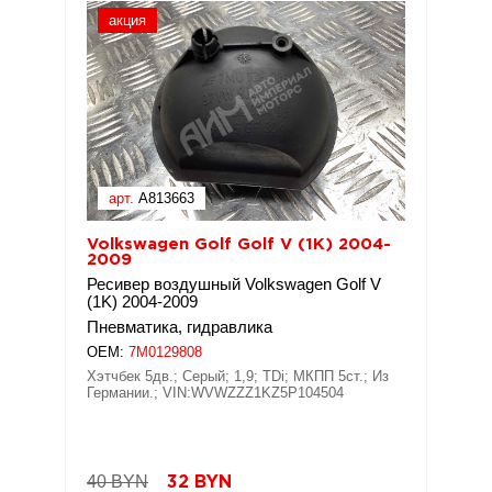
акция
арт.
A813663
Volkswagen Golf Golf V (1K) 2004-
2009
Ресивер воздушный Volkswagen Golf V
(1K) 2004-2009
Пневматика, гидравлика
OEM:
7M0129808
Хэтчбек 5дв.; Серый; 1,9; TDi; МКПП 5ст.; Из
Германии.; VIN:WVWZZZ1KZ5P104504
40 BYN
32
BYN