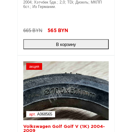
2004; Хэтчбек 5дв.; 2,0; TDi; Дизель; МКПП
6ст.; Из Германии.
665 BYN
565
BYN
В корзину
акция
арт.
A068565
Volkswagen Golf Golf V (1K) 2004-
2009