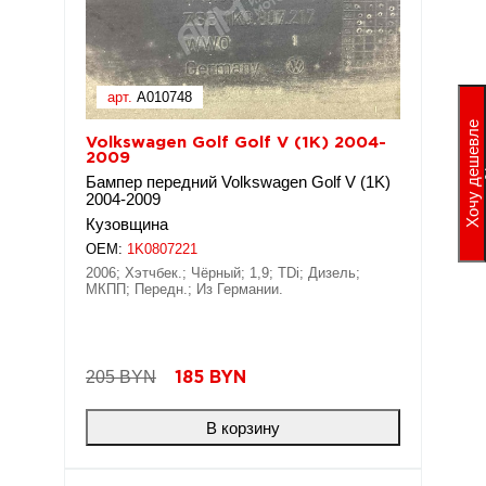
арт.
A010748
Хочу дешевле
Volkswagen Golf Golf V (1K) 2004-
2009
Бампер передний Volkswagen Golf V (1K)
2004-2009
Кузовщина
OEM:
1K0807221
2006; Хэтчбек.; Чёрный; 1,9; TDi; Дизель;
МКПП; Передн.; Из Германии.
205 BYN
185
BYN
В корзину