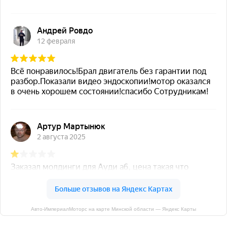
Авто-ИмпериалМоторс на карте Минской области — Яндекс Карты