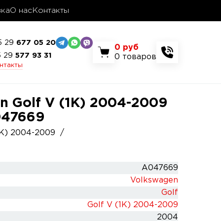
вка
О нас
Контакты
5 29
677 05 20
0
руб
5 29
577 93 31
0
товаров
онтакты
 Golf V (1K) 2004-2009
A047669
1K) 2004-2009
A047669
Volkswagen
Golf
Golf V (1K) 2004-2009
2004