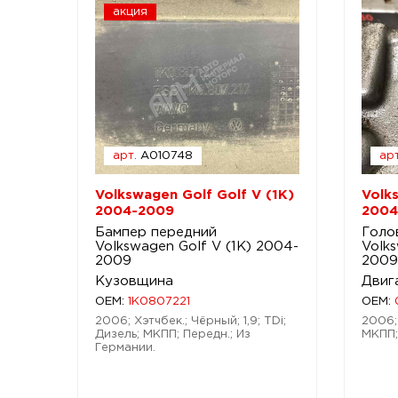
акция
арт.
A010748
арт
Volkswagen Golf Golf V (1K)
Volk
2004-2009
2004
Бампер передний
Голо
Volkswagen Golf V (1K) 2004-
Volks
2009
2009
Кузовщина
Двиг
OEM:
1K0807221
OEM:
2006; Хэтчбек.; Чёрный; 1,9; TDi;
2006; 
Дизель; МКПП; Передн.; Из
МКПП;
Германии.