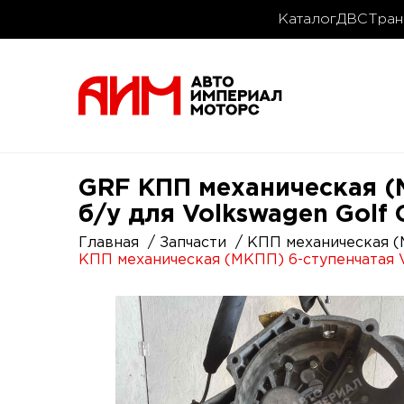
Каталог
ДВС
Тран
GRF КПП механическая (М
б/у для Volkswagen Golf 
Главная
Запчасти
КПП механическая (
КПП механическая (МКПП) 6-ступенчатая V