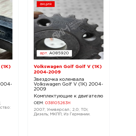
акция
арт.
A085920
 (1K)
Volkswagen Golf Golf V (1K)
2004-2009
Звездочка коленвала
2004-
Volkswagen Golf V (1K) 2004-
2009
Комплектующие к двигателю
;
OEM:
038105263H
ство:
2007; Универсал.; 2,0; TDi;
Дизель; МКПП; Из Германии.