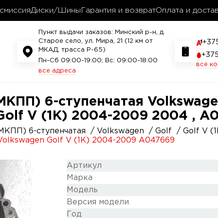
смиссия
Диски/Шины
Гарантия и возврат
Оплата и доста
Пункт выдачи заказов: Минский р-н, д.
Старое село, ул. Мира, 21 (12 км от
+37
МКАД, трасса P-65)
+37
Пн-Сб 09:00-19:00; Вс: 09:00-18:00
все к
все адреса
КПП) 6-ступенчатая Volkswagen
Golf V (1K) 2004-2009 2004 , 
МКПП) 6-ступенчатая
Volkswagen
Golf
Golf V (
olkswagen Golf V (1K) 2004-2009 A047669
Артикул
Марка
Модель
Версия модели
Год