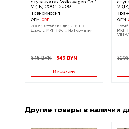
ступенчатая Volkswagen Golf
ступ
V (1K) 2004-2009
V (1
Трансмиссия
Тран
OEM:
GRF
OEM:
2005; Хэтчбек 5дв.; 2,0; TDi;
Хэтчбе
Дизель; МКПП 6ст.; Из Германии.
МКПП 
VIN:
645 BYN
549
BYN
3206
В корзину
Другие товары в наличии 