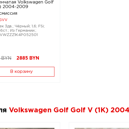
енчатая Volkswagen Golf
K) 2004-2009
смиссия
GVV
к 3дв.; Чёрный; 1,6; FSi;
6ст.; Из Германии.;
WVWZZZ1K4P052501
 BYN
2885
BYN
В корзину
для
Volkswagen Golf Golf V (1K) 200