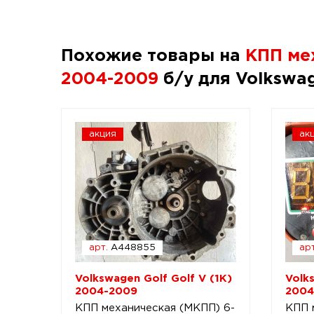
Похожие товары на
КПП мех
2004-2009
б/у для Volkswag
акция
ак
арт.
A448855
арт
Volkswagen Golf Golf V (1K)
Volk
2004-2009
2004
КПП механическая (МКПП) 6-
КПП 