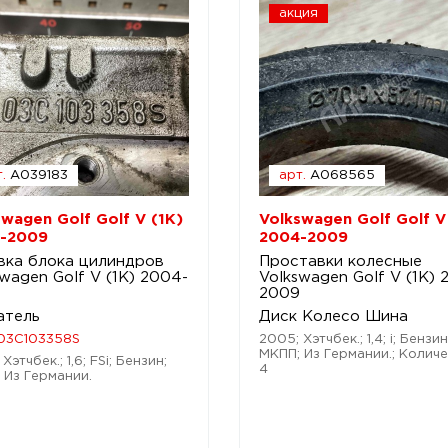
акция
.
A039183
арт.
A068565
swagen Golf Golf V (1K)
Volkswagen Golf Golf V
-2009
2004-2009
вка блока цилиндров
Проставки колесные
wagen Golf V (1K) 2004-
Volkswagen Golf V (1K) 
2009
атель
Диск Колесо Шина
03C103358S
2005; Хэтчбек.; 1,4; i; Бензин
МКПП; Из Германии.; Количе
Хэтчбек.; 1,6; FSi; Бензин;
4
 Из Германии.