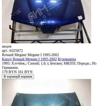
акция
арт.
A025872
Renault Megane Megane I 1995-2002
Капот Renault Megane I 1995-2002
Кузовщина
1995; Хэтчбек.; Синий; 1,6; i; Бензин; МКПП; Передн.; Из
Германии.
179 BYN
161
BYN
В корзину
В корзине