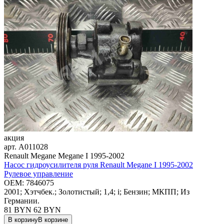
акция
арт.
A011028
Renault Megane Megane I 1995-2002
Насос гидроусилителя руля Renault Megane I 1995-2002
Рулевое управление
OEM:
7846075
2001; Хэтчбек.; Золотистый; 1,4; i; Бензин; МКПП; Из
Германии.
81 BYN
62
BYN
В корзину
В корзине