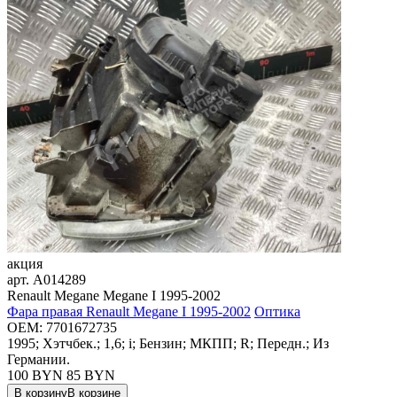
акция
арт.
A014289
Renault Megane Megane I 1995-2002
Фара правая Renault Megane I 1995-2002
Оптика
OEM:
7701672735
1995; Хэтчбек.; 1,6; i; Бензин; МКПП; R; Передн.; Из
Германии.
100 BYN
85
BYN
В корзину
В корзине