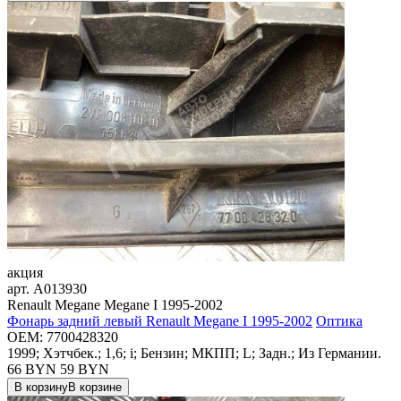
акция
арт.
A013930
Renault Megane Megane I 1995-2002
Фонарь задний левый Renault Megane I 1995-2002
Оптика
OEM:
7700428320
1999; Хэтчбек.; 1,6; i; Бензин; МКПП; L; Задн.; Из Германии.
66 BYN
59
BYN
В корзину
В корзине