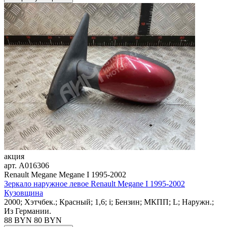
акция
арт.
A016306
Renault Megane Megane I 1995-2002
Зеркало наружное левое Renault Megane I 1995-2002
Кузовщина
2000; Хэтчбек.; Красный; 1,6; i; Бензин; МКПП; L; Наружн.;
Из Германии.
88 BYN
80
BYN