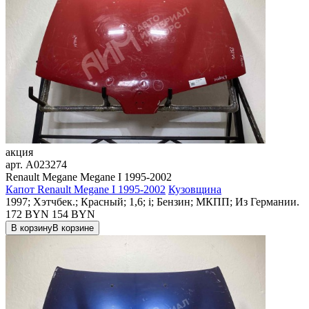
акция
арт.
A023274
Renault Megane Megane I 1995-2002
Капот Renault Megane I 1995-2002
Кузовщина
1997; Хэтчбек.; Красный; 1,6; i; Бензин; МКПП; Из Германии.
172 BYN
154
BYN
В корзину
В корзине