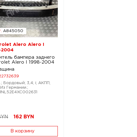
.
A845050
olet Alero Alero I
-2004
итель бампера заднего
olet Alero I 1998-2004
вщина
22732639
; Бордовый; 3,4; i; АКПП;
 Из Германии.;
G1NL52E4XC002631
BYN
162
BYN
В корзину