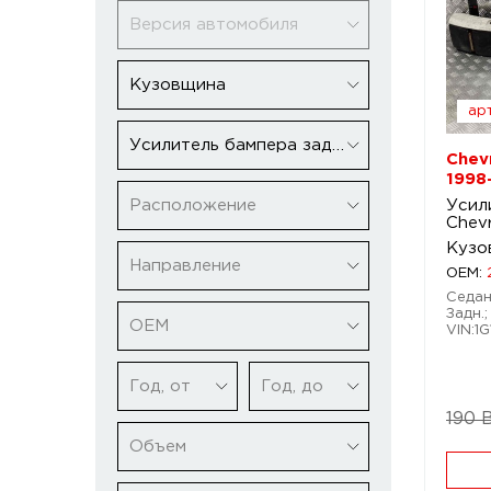
Версия автомобиля
Кузовщина
арт
Усилитель бампера заднего
Chevr
1998
Расположение
Усил
Chevr
Кузо
Направление
OEM:
Седан.
Задн.;
ОЕМ
VIN:1
Год, от
Год, до
190 
Объем