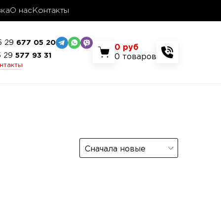
вка
О нас
Контакты
5 29
677 05 20
0
руб
5 29
577 93 31
0
товаров
онтакты
Сначала новые