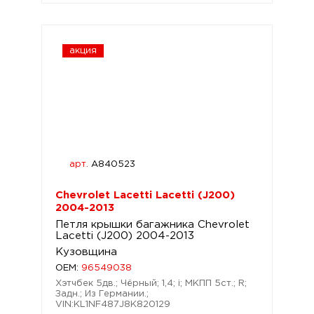
акция
арт.
A840523
Chevrolet Lacetti Lacetti (J200)
2004-2013
Петля крышки багажника Chevrolet
Lacetti (J200) 2004-2013
Кузовщина
OEM:
96549038
Хэтчбек 5дв.; Чёрный; 1,4; i; МКПП 5ст.; R;
Задн.; Из Германии.;
VIN:KL1NF487J8K820129