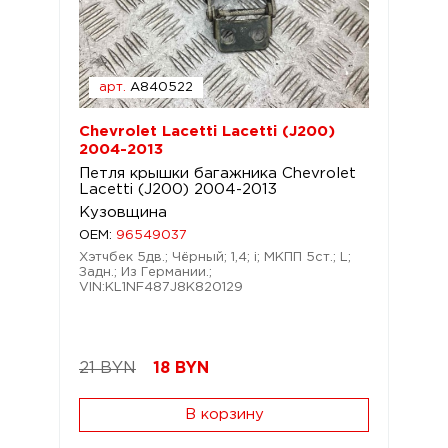
арт.
A840522
Chevrolet Lacetti Lacetti (J200)
2004-2013
Петля крышки багажника Chevrolet
Lacetti (J200) 2004-2013
Кузовщина
OEM:
96549037
Хэтчбек 5дв.; Чёрный; 1,4; i; МКПП 5ст.; L;
Задн.; Из Германии.;
VIN:KL1NF487J8K820129
21 BYN
18
BYN
В корзину