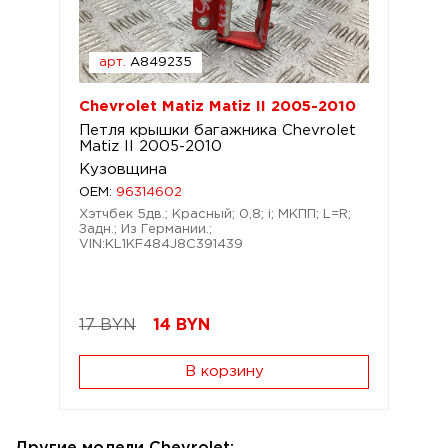
арт.
A849235
Chevrolet Matiz Matiz II 2005-2010
Петля крышки багажника Chevrolet
Matiz II 2005-2010
Кузовщина
OEM:
96314602
Хэтчбек 5дв.; Красный; 0,8; i; МКПП; L=R;
Задн.; Из Германии.;
VIN:KL1KF484J8C391439
17 BYN
14
BYN
В корзину