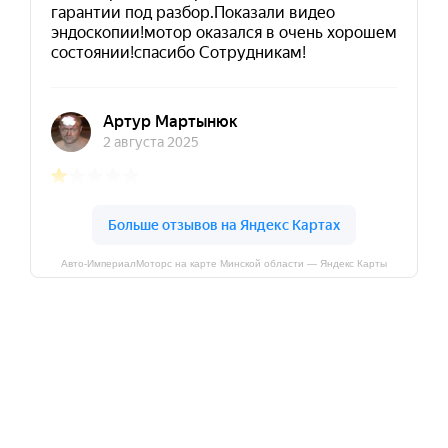
Авто-ИмпериалМоторс на карте Минской области — Яндекс Карты