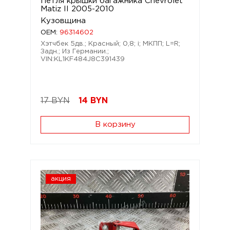
Петля крышки багажника Chevrolet
Matiz II 2005-2010
Кузовщина
OEM:
96314602
Хэтчбек 5дв.; Красный; 0,8; i; МКПП; L=R;
Задн.; Из Германии.;
VIN:KL1KF484J8C391439
17 BYN
14
BYN
В корзину
акция