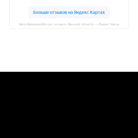
Авто-ИмпериалМоторс на карте Минской области — Яндекс Карты