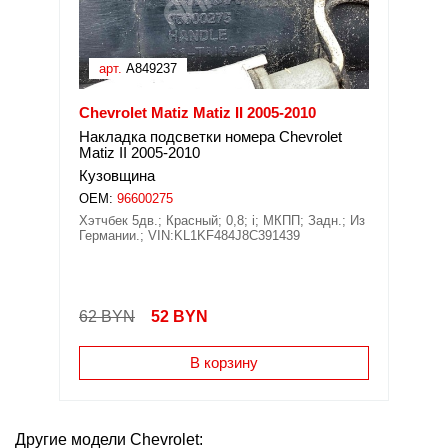
арт.
A849237
Chevrolet Matiz Matiz II 2005-2010
Накладка подсветки номера Chevrolet
Matiz II 2005-2010
Кузовщина
OEM:
96600275
Хэтчбек 5дв.; Красный; 0,8; i; МКПП; Задн.; Из
Германии.; VIN:KL1KF484J8C391439
62 BYN
52
BYN
В корзину
Другие модели Chevrolet: