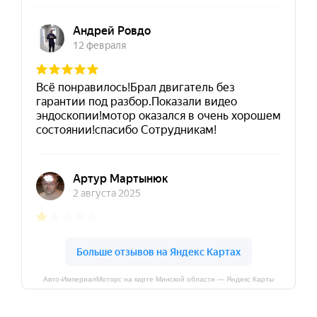
Авто-ИмпериалМоторс на карте Минской области — Яндекс Карты