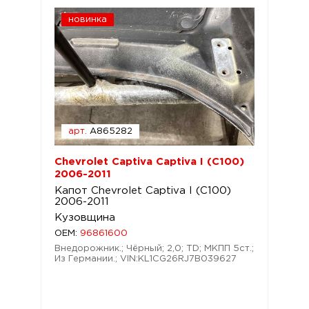
новинка
арт.
A865282
Chevrolet Captiva Captiva I (C100)
2006-2011
Капот Chevrolet Captiva I (C100)
2006-2011
Кузовщина
OEM:
96861600
Внедорожник.; Чёрный; 2,0; TD; МКПП 5ст.;
Из Германии.; VIN:KL1CG26RJ7B039627