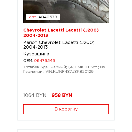
арт.
A840578
Chevrolet Lacetti Lacetti (J200)
2004-2013
Капот Chevrolet Lacetti (J200)
2004-2013
Кузовщина
OEM:
96476545
Хэтчбек 5дв.; Чёрный; 1,4; i; МКПП 5ст.; Из
Германии.; VIN:KL1NF487J8K820129
1064 BYN
958
BYN
В корзину