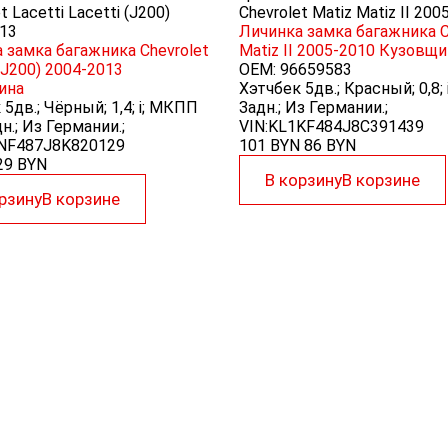
t Lacetti Lacetti (J200)
Chevrolet Matiz Matiz II 200
13
Личинка замка багажника C
 замка багажника Chevrolet
Matiz II 2005-2010
Кузовщи
 (J200) 2004-2013
OEM:
96659583
ина
Хэтчбек 5дв.; Красный; 0,8;
5дв.; Чёрный; 1,4; i; МКПП
Задн.; Из Германии.;
дн.; Из Германии.;
VIN:KL1KF484J8C391439
1NF487J8K820129
101 BYN
86
BYN
29
BYN
В корзину
В корзине
рзину
В корзине