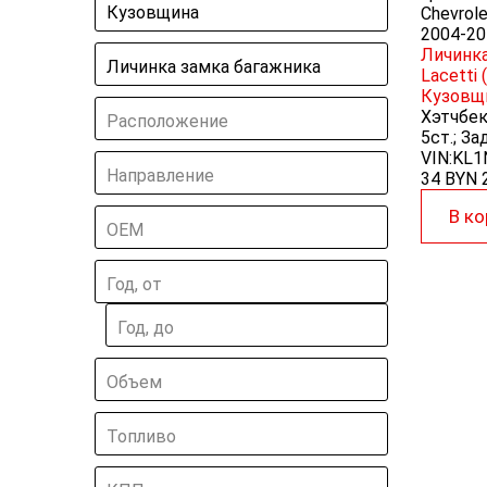
Кузовщина
Chevrole
2004-20
Личинка
Личинка замка багажника
Lacetti
Кузовщ
Хэтчбек 
Расположение
5ст.; За
VIN:KL
Направление
34 BYN
В ко
ОЕМ
Год, от
Год, до
Объем
Топливо