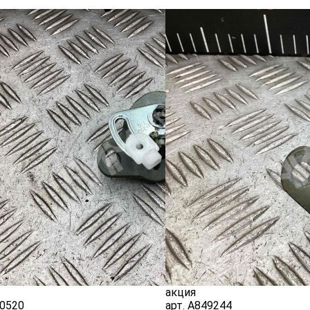
акция
0520
арт.
A849244