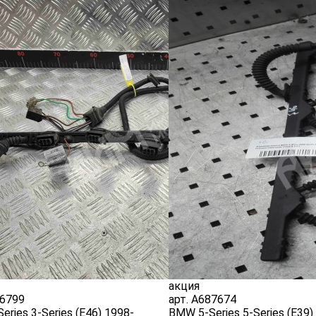
акция
6799
арт.
A687674
ries 3-Series (E46) 1998-
BMW 5-Series 5-Series (E39)