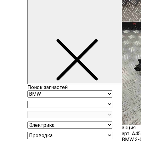
Поиск запчастей
акция
арт.
A45
BMW 3-Se