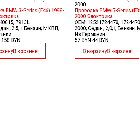
2000
а BMW 3-Series (E46) 1998-
Проводка BMW 5-Series (E3
ектрика
2000
Электрика
40015, 7913L
OEM:
12521724478, 172447
дан.; 2,5; i; Бензин; МКПП;
2000; Седан.; 2,0; i; Бензин;
ании.
Из Германии.
158
BYN
57 BYN
44
BYN
рзину
В корзине
В корзину
В корзине