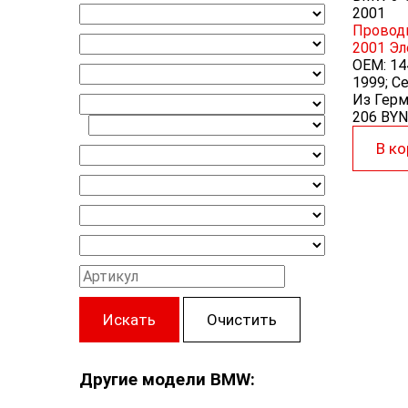
2001
Проводк
2001
Эл
OEM:
14
1999; Се
Из Герм
206 BYN
В ко
Искать
Очистить
Другие модели BMW: