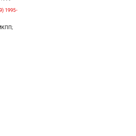
9) 1995-
8
 МКПП;