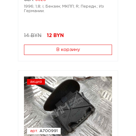
1996; 1,8; i; Бензин; МКПП; R; Передн.; Из
Германии.
14 BYN
12
BYN
В корзину
акция
арт.
A700991