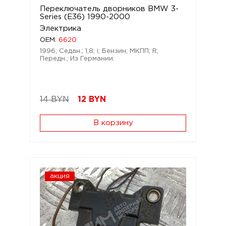
Переключатель дворников BMW 3-
Series (E36) 1990-2000
Электрика
OEM:
6620
1996; Седан.; 1,8; i; Бензин; МКПП; R;
Передн.; Из Германии.
14 BYN
12
BYN
В корзину
акция