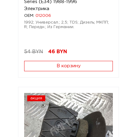
Series (E34) 1988-1996
Электрика
OEM:
012006
1992; Универсал.; 2,5; TDS; Дизель; МКПП;
R; Передн.; Из Германии.
54 BYN
46
BYN
В корзину
акция