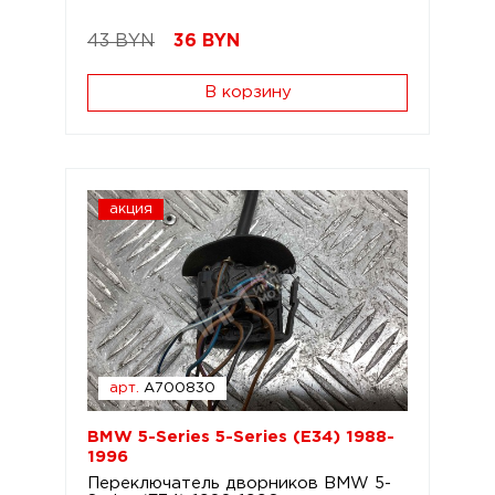
43 BYN
36
BYN
В корзину
акция
арт.
A700830
BMW 5-Series 5-Series (E34) 1988-
1996
Переключатель дворников BMW 5-