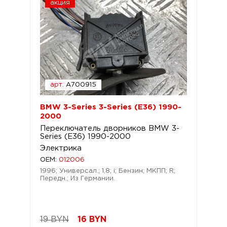
акция
арт.
A700915
BMW 3-Series 3-Series (E36) 1990-
2000
Переключатель дворников BMW 3-
Series (E36) 1990-2000
Электрика
OEM:
012006
1996; Универсал.; 1,8; i; Бензин; МКПП; R;
Передн.; Из Германии.
19 BYN
16
BYN