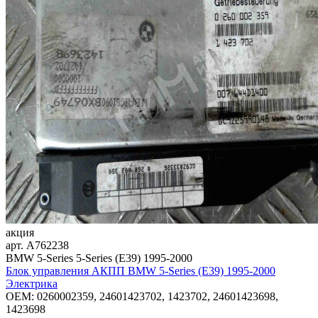
акция
арт.
A762238
BMW 5-Series 5-Series (E39) 1995-2000
Блок управления АКПП BMW 5-Series (E39) 1995-2000
Электрика
OEM:
0260002359, 24601423702, 1423702, 24601423698,
1423698