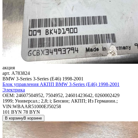
акция
арт.
A783824
BMW 3-Series 3-Series (E46) 1998-2001
Блок управления АКПП BMW 3-Series (E46) 1998-2001
Электрика
OEM:
24607504952, 7504952, 24601423642, 0260002429
1999; Универсал.; 2,8; i; Бензин; АКПП; Из Германии.;
VIN:WBAAR51000EJ50258
101 BYN
78
BYN
В корзину
В корзине