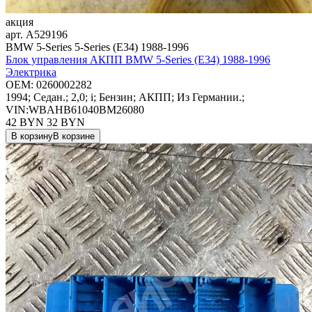
акция
арт.
A529196
BMW 5-Series 5-Series (E34) 1988-1996
Блок управления АКПП BMW 5-Series (E34) 1988-1996
Электрика
OEM:
0260002282
1994; Седан.; 2,0; i; Бензин; АКПП; Из Германии.;
VIN:WBAHB61040BM26080
42 BYN
32
BYN
В корзину
В корзине