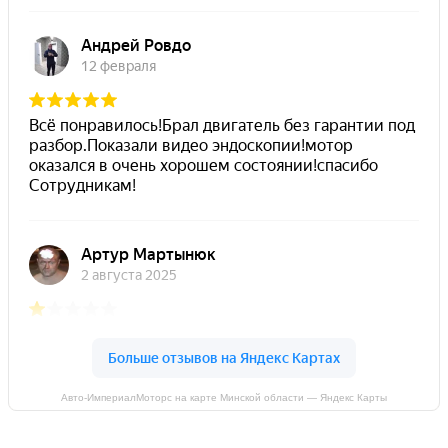
Авто-ИмпериалМоторс на карте Минской области — Яндекс Карты