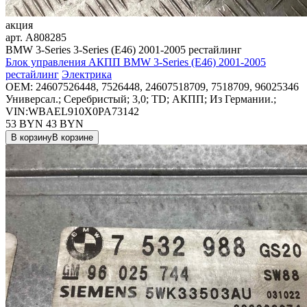
акция
арт.
A808285
BMW 3-Series 3-Series (E46) 2001-2005 рестайлинг
Блок управления АКПП BMW 3-Series (E46) 2001-2005
рестайлинг
Электрика
OEM:
24607526448, 7526448, 24607518709, 7518709, 96025346
Универсал.; Серебристый; 3,0; TD; АКПП; Из Германии.;
VIN:WBAEL910X0PA73142
53 BYN
43
BYN
В корзину
В корзине