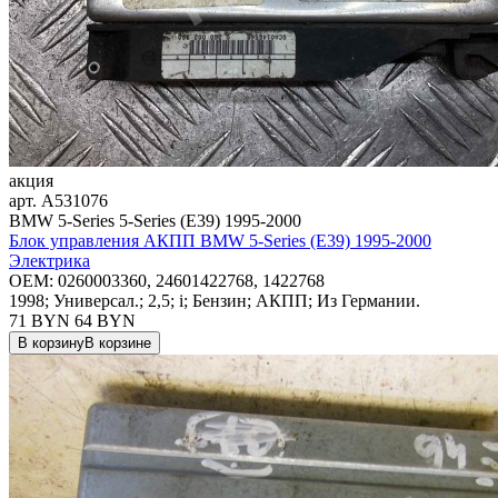
акция
арт.
A531076
BMW 5-Series 5-Series (E39) 1995-2000
Блок управления АКПП BMW 5-Series (E39) 1995-2000
Электрика
OEM:
0260003360, 24601422768, 1422768
1998; Универсал.; 2,5; i; Бензин; АКПП; Из Германии.
71 BYN
64
BYN
В корзину
В корзине