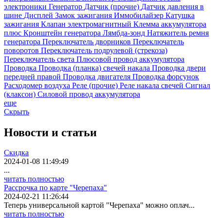
электроники
Генератор
Датчик (прочие)
Датчик давления в
шине
Дисплей
Замок зажигания
Иммобилайзер
Катушка
зажигания
Клапан электромагнитный
Клемма аккумулятора
плюс
Кронштейн генератора
Лямбда-зонд
Натяжитель ремня
генератора
Переключатель дворников
Переключатель
поворотов
Переключатель подрулевой (стрекоза)
Переключатель света
Плюсовой провод аккумулятора
Проводка
Проводка (планка) свечей накала
Проводка двери
передней правой
Проводка двигателя
Проводка форсунок
Расходомер воздуха
Реле (прочие)
Реле накала свечей
Сигнал
(клаксон)
Силовой провод аккумулятора
еще
Скрыть
Новости
и статьи
Скидка
2024-01-08 11:49:49
...
читать полностью
Рассрочка по карте "Черепаха"
2024-02-21 11:26:44
Теперь универсальной картой "Черепаха" можно оплач...
читать полностью