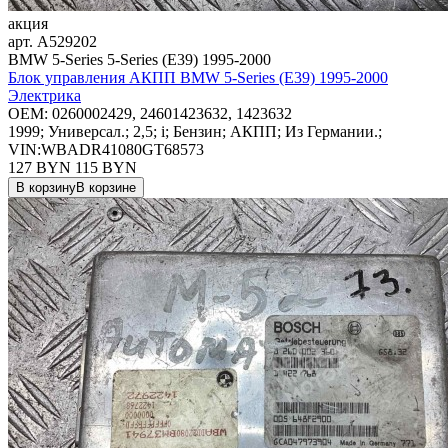
акция
арт.
A529202
BMW 5-Series 5-Series (E39) 1995-2000
Блок управления АКПП BMW 5-Series (E39) 1995-2000
Электрика
OEM:
0260002429, 24601423632, 1423632
1999; Универсал.; 2,5; i; Бензин; АКПП; Из Германии.;
VIN:WBADR41080GT68573
127 BYN
115
BYN
В корзину
В корзине