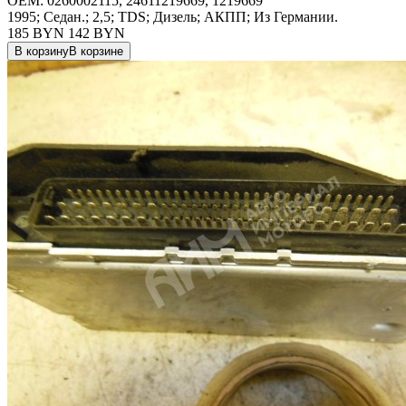
OEM:
0260002115, 24611219669, 1219669
1995; Седан.; 2,5; TDS; Дизель; АКПП; Из Германии.
185 BYN
142
BYN
В корзину
В корзине