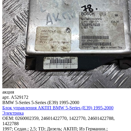
акция
арт.
A529172
BMW 5-Series 5-Series (E39) 1995-2000
Блок управления АКПП BMW 5-Series (E39) 1995-2000
Электрика
OEM:
0260002359, 24601422770, 1422770, 24601422788,
1422788
1997; Седан.; 2,5; TD; Дизель; АКПП; Из Германии.;