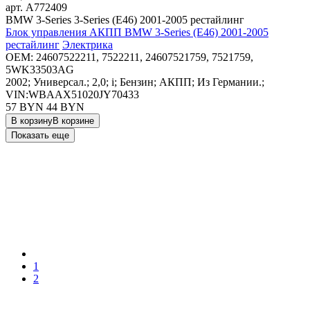
арт.
A772409
BMW 3-Series 3-Series (E46) 2001-2005 рестайлинг
Блок управления АКПП BMW 3-Series (E46) 2001-2005
рестайлинг
Электрика
OEM:
24607522211, 7522211, 24607521759, 7521759,
5WK33503AG
2002; Универсал.; 2,0; i; Бензин; АКПП; Из Германии.;
VIN:WBAAX51020JY70433
57 BYN
44
BYN
В корзину
В корзине
Показать еще
1
2