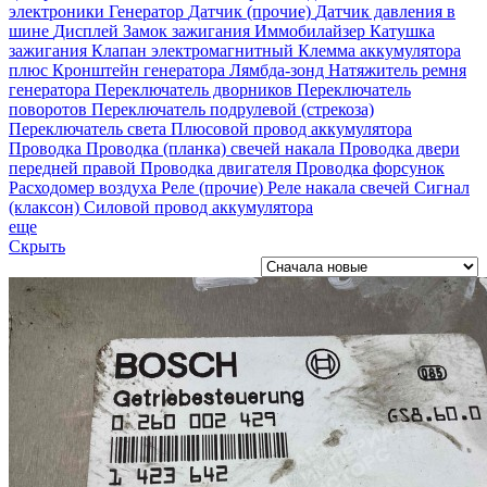
электроники
Генератор
Датчик (прочие)
Датчик давления в
шине
Дисплей
Замок зажигания
Иммобилайзер
Катушка
зажигания
Клапан электромагнитный
Клемма аккумулятора
плюс
Кронштейн генератора
Лямбда-зонд
Натяжитель ремня
генератора
Переключатель дворников
Переключатель
поворотов
Переключатель подрулевой (стрекоза)
Переключатель света
Плюсовой провод аккумулятора
Проводка
Проводка (планка) свечей накала
Проводка двери
передней правой
Проводка двигателя
Проводка форсунок
Расходомер воздуха
Реле (прочие)
Реле накала свечей
Сигнал
(клаксон)
Силовой провод аккумулятора
еще
Скрыть