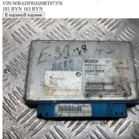
VIN:WBADF81020BT07376
181 BYN
163
BYN
В корзину
В корзине