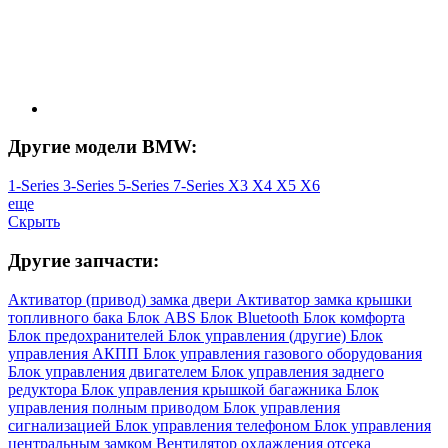
Другие модели BMW:
1-Series
3-Series
5-Series
7-Series
X3
X4
X5
X6
еще
Скрыть
Другие запчасти:
Активатор (привод) замка двери
Активатор замка крышки
топливного бака
Блок ABS
Блок Bluetooth
Блок комфорта
Блок предохранителей
Блок управления (другие)
Блок
управления АКПП
Блок управления газового оборудования
Блок управления двигателем
Блок управления заднего
редуктора
Блок управления крышкой багажника
Блок
управления полным приводом
Блок управления
сигнализацией
Блок управления телефоном
Блок управления
центральным замком
Вентилятор охлаждения отсека