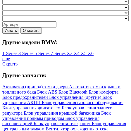
Искать
Очистить
Другие модели BMW:
1-Series
3-Series
5-Series
7-Series
X3
X4
X5
X6
еще
Скрыть
Другие запчасти:
Активатор (привод) замка двери
Активатор замка крышки
топливного бака
Блок ABS
Блок Bluetooth
Блок комфорта
Блок предохранителей
Блок управления (другие)
Блок
управления АКПП
Блок управления газового оборудования
Блок управления двигателем
Блок управления заднего
редуктора
Блок управления крышкой багажника
Блок
управления полным приводом
Блок управления
сигнализацией
Блок управления телефоном
Блок управления
центральным замком
Вентилятор охлаждения отсека