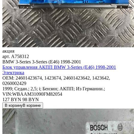
акция
арт.
A758312
BMW 3-Series 3-Series (E46) 1998-2001
Блок управления АКПП BMW 3-Series (E46) 1998-2001
Электрика
OEM:
24601423674, 1423674, 24601423642, 1423642,
0260002429
1999; Седан.; 2,5; i; Бензин; АКПП; Из Германии.;
VIN:WBAAM31090FM82054
127 BYN
98
BYN
В корзину
В корзине