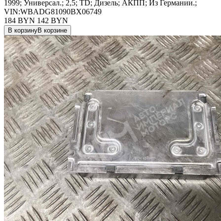
1999; Универсал.; 2,5; TD; Дизель; АКПП; Из Германии.;
VIN:WBADG81090BX06749
184 BYN
142
BYN
В корзину
В корзине