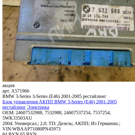
акция
арт.
A571966
BMW 3-Series 3-Series (E46) 2001-2005 рестайлинг
Блок управления АКПП BMW 3-Series (E46) 2001-2005
рестайлинг
Электрика
OEM:
24607532988, 7532988, 24607537254, 7537254,
5WK33503AU
2004; Универсал.; 2,0; TD; Дизель; АКПП; Из Германии.;
VIN:WBAAP71080PN45973
84 BYN
65
BYN