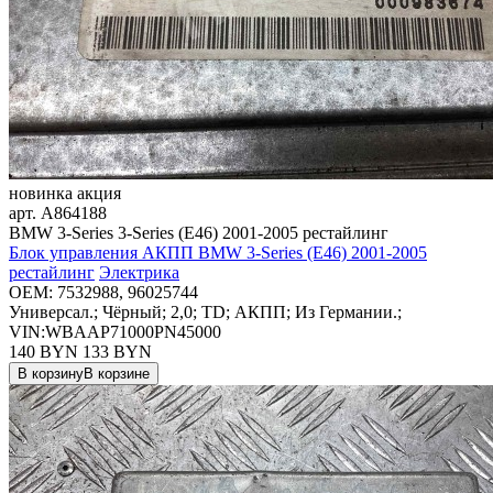
новинка
акция
арт.
A864188
BMW 3-Series 3-Series (E46) 2001-2005 рестайлинг
Блок управления АКПП BMW 3-Series (E46) 2001-2005
рестайлинг
Электрика
OEM:
7532988, 96025744
Универсал.; Чёрный; 2,0; TD; АКПП; Из Германии.;
VIN:WBAAP71000PN45000
140 BYN
133
BYN
В корзину
В корзине