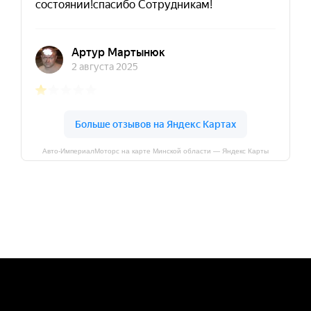
Авто-ИмпериалМоторс на карте Минской области — Яндекс Карты