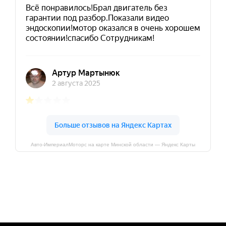
Авто-ИмпериалМоторс на карте Минской области — Яндекс Карты