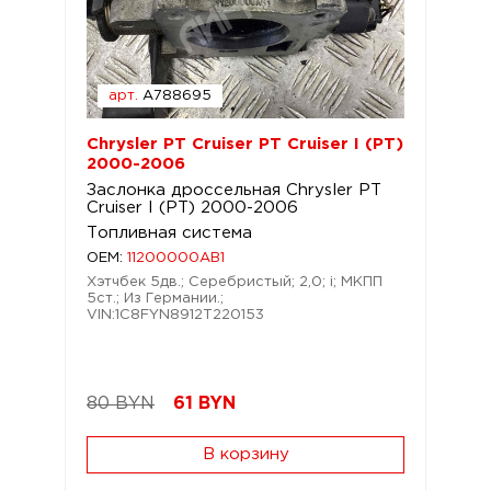
арт.
A788695
Chrysler PT Cruiser PT Cruiser I (PT)
2000-2006
Заслонка дроссельная Chrysler PT
Cruiser I (PT) 2000-2006
Топливная система
OEM:
11200000AB1
Хэтчбек 5дв.; Серебристый; 2,0; i; МКПП
5ст.; Из Германии.;
VIN:1C8FYN8912T220153
80 BYN
61
BYN
В корзину