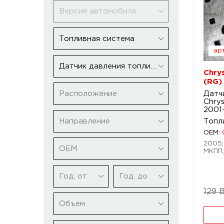
Версия автомобиля
Топливная система
арт
Датчик давления топлива
Chry
(RG)
Расположение
Датч
Chrys
2001
Направление
Топл
OEM:
2005; 
ОЕМ
МКПП;
Год, от
Год, до
129 
Объем