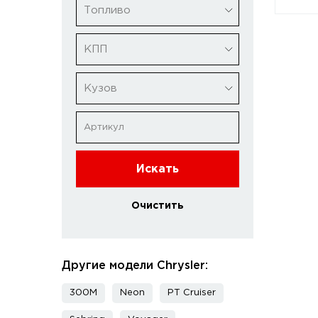
Топливо
КПП
Кузов
Искать
Очистить
Другие модели Chrysler:
300M
Neon
PT Cruiser