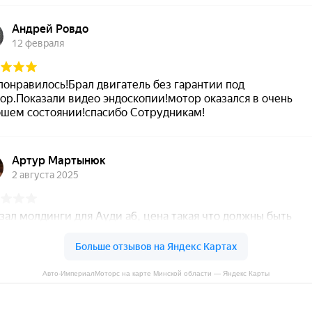
Авто-ИмпериалМоторс на карте Минской области — Яндекс Карты