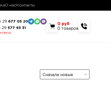
вка
О нас
Контакты
5 29
677 05 20
0
руб
5 29
577 93 31
0
товаров
онтакты
Сначала новые