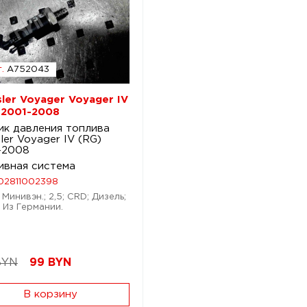
.
A752043
sler Voyager Voyager IV
 2001-2008
ик давления топлива
ler Voyager IV (RG)
-2008
ивная система
02811002398
Минивэн.; 2,5; CRD; Дизель;
 Из Германии.
BYN
99
BYN
В корзину