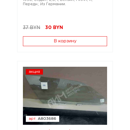
Передн.; Из Германии.
37 BYN
30
BYN
В корзину
акция
арт.
A803686