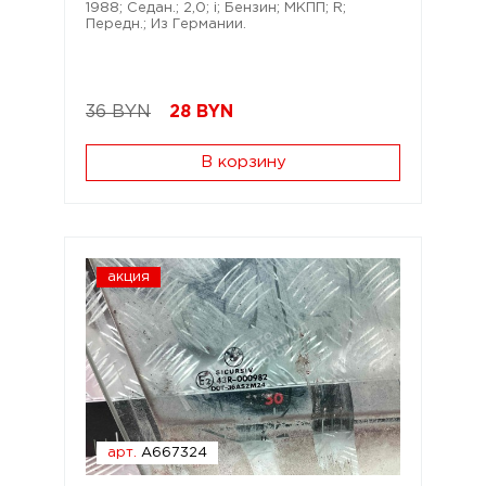
1988; Седан.; 2,0; i; Бензин; МКПП; R;
Передн.; Из Германии.
36 BYN
28
BYN
В корзину
акция
арт.
A667324