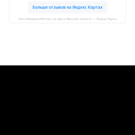
Авто-ИмпериалМоторс на карте Минской области — Яндекс Карты