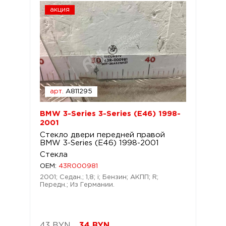
акция
арт.
A811295
BMW 3-Series 3-Series (E46) 1998-
2001
Стекло двери передней правой
BMW 3-Series (E46) 1998-2001
Стекла
OEM:
43R000981
2001; Седан.; 1,8; i; Бензин; АКПП; R;
Передн.; Из Германии.
43 BYN
34
BYN