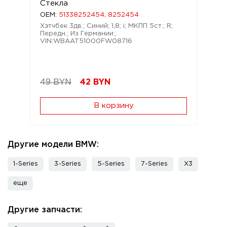
Стекла
OEM:
51338252454, 8252454
Хэтчбек 3дв.; Синий; 1,8; i; МКПП 5ст.; R;
Передн.; Из Германии.;
VIN:WBAAT51000FW08716
49 BYN
42
BYN
В корзину
Другие модели BMW:
1-Series
3-Series
5-Series
7-Series
X3
еще
Другие запчасти: