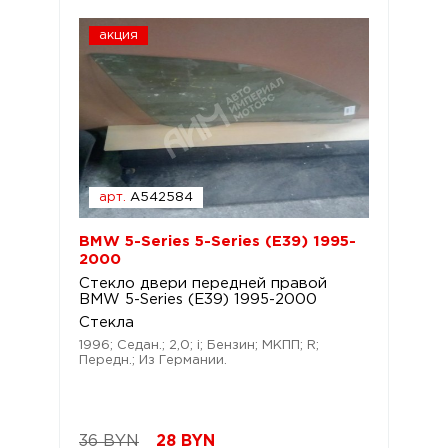
акция
арт.
A542584
BMW 5-Series 5-Series (E39) 1995-
2000
Стекло двери передней правой
BMW 5-Series (E39) 1995-2000
Стекла
1996; Седан.; 2,0; i; Бензин; МКПП; R;
Передн.; Из Германии.
36 BYN
28
BYN