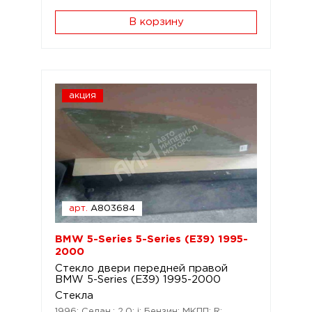
В корзину
акция
арт.
A803684
BMW 5-Series 5-Series (E39) 1995-
2000
Стекло двери передней правой
BMW 5-Series (E39) 1995-2000
Стекла
1996; Седан.; 2,0; i; Бензин; МКПП; R;