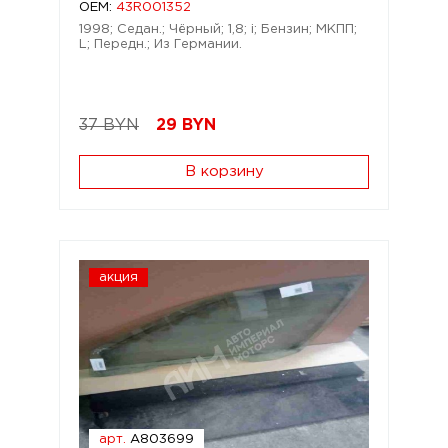
OEM:
43R001352
1998; Седан.; Чёрный; 1,8; i; Бензин; МКПП;
L; Передн.; Из Германии.
37 BYN
29
BYN
В корзину
акция
арт.
A803699