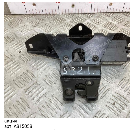
акция
арт.
A815058