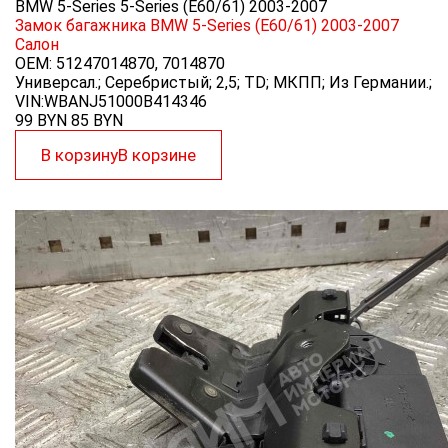
BMW 5-Series 5-Series (E60/61) 2003-2007
Замок багажника BMW 5-Series (E60/61) 2003-2007
Салон
OEM:
51247014870, 7014870
Универсал.; Серебристый; 2,5; TD; МКПП; Из Германии.;
VIN:WBANJ51000B414346
99 BYN
85
BYN
В корзину
В корзине