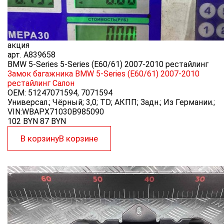
акция
арт.
A839658
BMW 5-Series 5-Series (E60/61) 2007-2010 рестайлинг
Замок багажника BMW 5-Series (E60/61) 2007-2010
рестайлинг
Салон
OEM:
51247071594, 7071594
Универсал.; Чёрный; 3,0; TD; АКПП; Задн.; Из Германии.;
VIN:WBAPX71030B985090
102 BYN
87
BYN
В корзину
В корзине