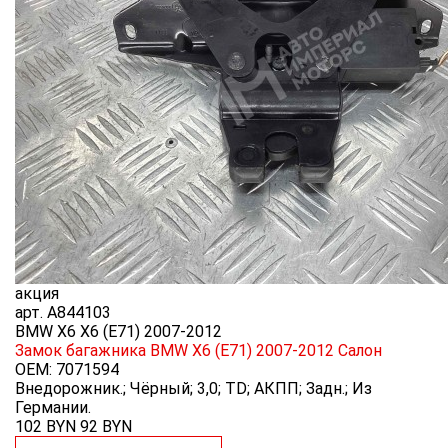
акция
арт.
A844103
BMW X6 X6 (E71) 2007-2012
Замок багажника BMW X6 (E71) 2007-2012
Салон
OEM:
7071594
Внедорожник.; Чёрный; 3,0; TD; АКПП; Задн.; Из
Германии.
102 BYN
92
BYN