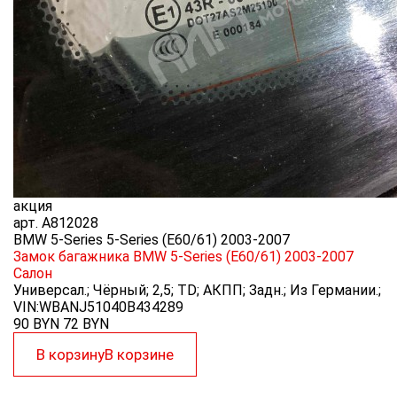
акция
арт.
A812028
BMW 5-Series 5-Series (E60/61) 2003-2007
Замок багажника BMW 5-Series (E60/61) 2003-2007
Салон
Универсал.; Чёрный; 2,5; TD; АКПП; Задн.; Из Германии.;
VIN:WBANJ51040B434289
90 BYN
72
BYN
В корзину
В корзине