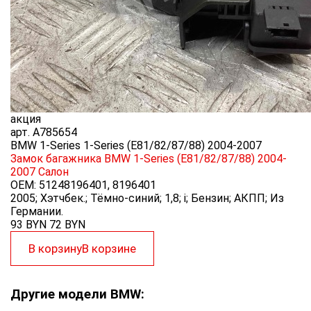
акция
арт.
A785654
BMW 1-Series 1-Series (E81/82/87/88) 2004-2007
Замок багажника BMW 1-Series (E81/82/87/88) 2004-
2007
Салон
OEM:
51248196401, 8196401
2005; Хэтчбек.; Тёмно-синий; 1,8; i; Бензин; АКПП; Из
Германии.
93 BYN
72
BYN
В корзину
В корзине
Другие модели BMW: