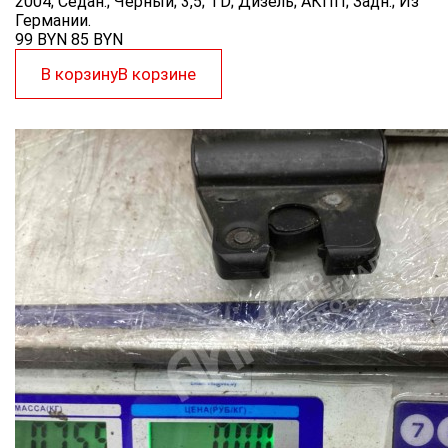
2004; Седан.; Чёрный; 3,5; TD; Дизель; АКПП; Задн.; Из
Германии.
99 BYN
85
BYN
В корзину
В корзине