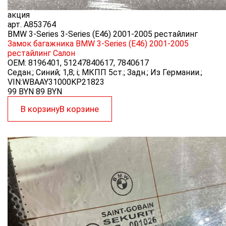
акция
арт.
A853764
BMW 3-Series 3-Series (E46) 2001-2005 рестайлинг
Замок багажника BMW 3-Series (E46) 2001-2005
рестайлинг
Салон
OEM:
8196401, 51247840617, 7840617
Седан.; Синий; 1,8; i; МКПП 5ст.; Задн.; Из Германии.;
VIN:WBAAY31000KP21823
99 BYN
89
BYN
В корзину
В корзине