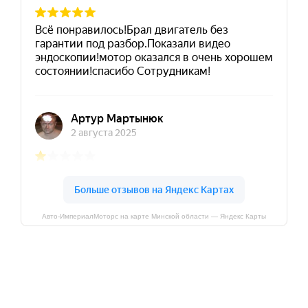
Авто-ИмпериалМоторс на карте Минской области — Яндекс Карты