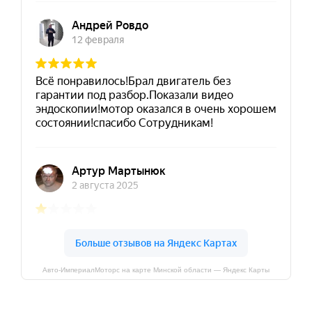
Авто-ИмпериалМоторс на карте Минской области — Яндекс Карты