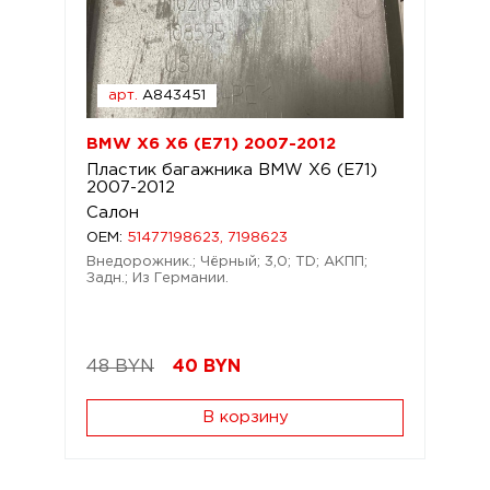
арт.
A843451
BMW X6 X6 (E71) 2007-2012
Пластик багажника BMW X6 (E71)
2007-2012
Салон
OEM:
51477198623, 7198623
Внедорожник.; Чёрный; 3,0; TD; АКПП;
Задн.; Из Германии.
48 BYN
40
BYN
В корзину