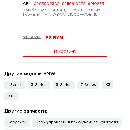
OEM:
0263606305, 62116910275, 6910275
Хэтчбек 3дв.; Синий; 1,8; i; МКПП 5ст.; Из
Германии.; VIN:WBAAT51000FW08716
89 BYN
68
BYN
В корзину
Другие модели BMW:
1-Series
3-Series
5-Series
7-Series
X3
еще
Другие запчасти:
Бардачок
Блок управления печки/климат-контроля