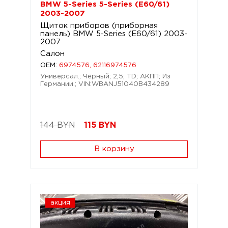
BMW 5-Series 5-Series (E60/61)
2003-2007
Щиток приборов (приборная
панель) BMW 5-Series (E60/61) 2003-
2007
Салон
OEM:
6974576, 62116974576
Универсал.; Чёрный; 2,5; TD; АКПП; Из
Германии.; VIN:WBANJ51040B434289
144 BYN
115
BYN
В корзину
акция