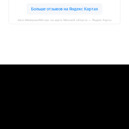
Авто-ИмпериалМоторс на карте Минской области — Яндекс Карты