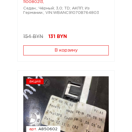
110080213,
Седан.; Чёрный; 3,0; TD; АКПП; Из
Германии.; VIN:WBANC91070B764803
154 BYN
131
BYN
В корзину
акция
арт.
A850602