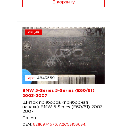
В корзину
акция
арт.
A843559
BMW 5-Series 5-Series (E60/61)
2003-2007
Щиток приборов (приборная
панель) BMW 5-Series (E60/61) 2003-
2007
Салон
OEM:
62116974576, A2C53103634,