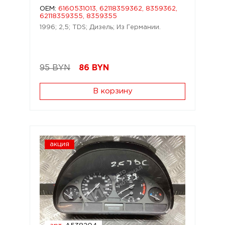
OEM:
6160531013, 62118359362, 8359362,
62118359355, 8359355
1996; 2,5; TDS; Дизель; Из Германии.
95 BYN
86
BYN
В корзину
акция