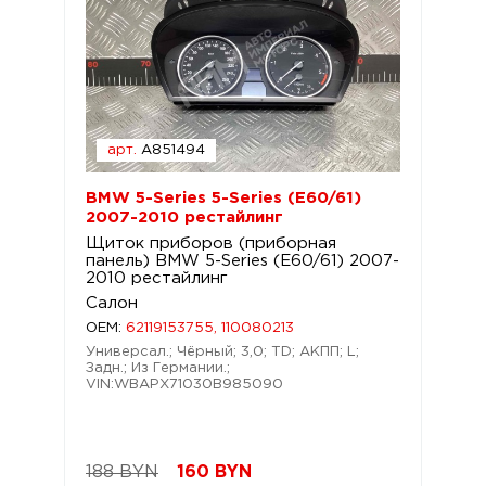
арт.
A851494
BMW 5-Series 5-Series (E60/61)
2007-2010 рестайлинг
Щиток приборов (приборная
панель) BMW 5-Series (E60/61) 2007-
2010 рестайлинг
Салон
OEM:
62119153755, 110080213
Универсал.; Чёрный; 3,0; TD; АКПП; L;
Задн.; Из Германии.;
VIN:WBAPX71030B985090
188 BYN
160
BYN