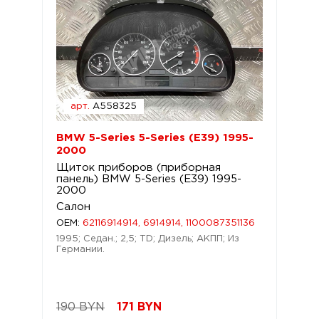
арт.
A558325
BMW 5-Series 5-Series (E39) 1995-
2000
Щиток приборов (приборная
панель) BMW 5-Series (E39) 1995-
2000
Салон
OEM:
62116914914, 6914914, 1100087351136
1995; Седан.; 2,5; TD; Дизель; АКПП; Из
Германии.
190 BYN
171
BYN