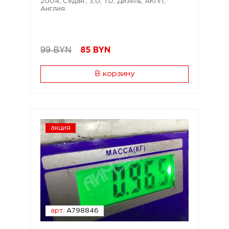
2004; Седан.; 3,0; TD; Дизель; АКПП;
Англия.
99 BYN
85
BYN
В корзину
акция
арт.
A798846