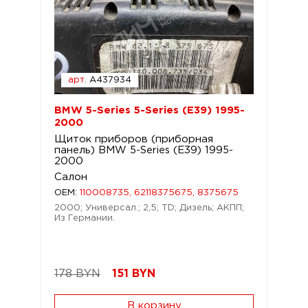
арт.
A437934
BMW 5-Series 5-Series (E39) 1995-
2000
Щиток приборов (приборная
панель) BMW 5-Series (E39) 1995-
2000
Салон
OEM:
110008735, 62118375675, 8375675
2000; Универсал.; 2,5; TD; Дизель; АКПП;
Из Германии.
178 BYN
151
BYN
В корзину