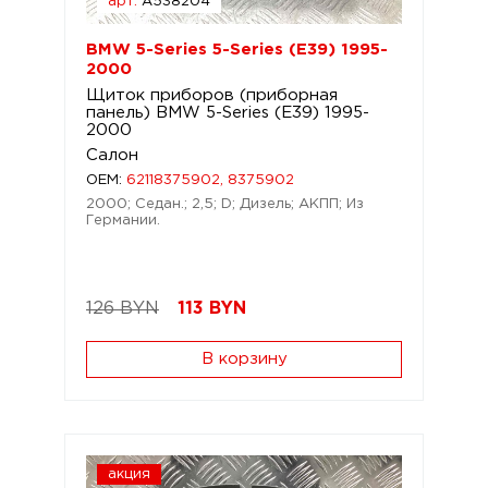
арт.
A538204
BMW 5-Series 5-Series (E39) 1995-
2000
Щиток приборов (приборная
панель) BMW 5-Series (E39) 1995-
2000
Салон
OEM:
62118375902, 8375902
2000; Седан.; 2,5; D; Дизель; АКПП; Из
Германии.
126 BYN
113
BYN
В корзину
акция