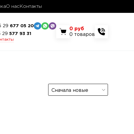
вка
О нас
Контакты
5 29
677 05 20
0
руб
5 29
577 93 31
0
товаров
онтакты
Сначала новые