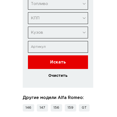
Топливо
КПП
Кузов
Искать
Очистить
Другие модели Alfa Romeo:
146
147
156
159
GT