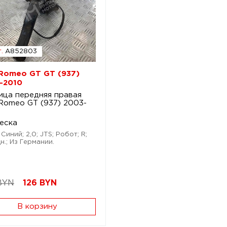
.
A852803
 Romeo GT GT (937)
-2010
ица передняя правая
 Romeo GT (937) 2003-
еска
 Синий; 2,0; JTS; Робот; R;
н.; Из Германии.
BYN
126
BYN
В корзину