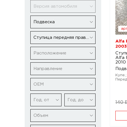
Версия автомобиля
Подвеска
арт
Ступица передняя правая
Alfa
2003
Расположение
Ступ
Alfa
2010
Направление
Подв
Купе.;
Перед
ОЕМ
Год, от
Год, до
140 
Объем