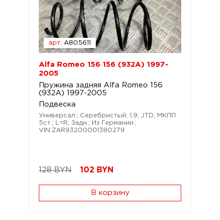
арт.
A805611
Alfa Romeo 156 156 (932A) 1997-
2005
Пружина задняя Alfa Romeo 156
(932A) 1997-2005
Подвеска
Универсал.; Серебристый; 1,9; JTD; МКПП
5ст.; L=R; Задн.; Из Германии.;
VIN:ZAR93200001380279
128 BYN
102
BYN
В корзину