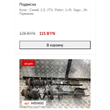
Подвеска
Купе.; Синий; 2,0; JTS; Робот; L=R; Задн.; Из
Германии.
128 BYN
115
BYN
В корзину
акция
арт.
A855600