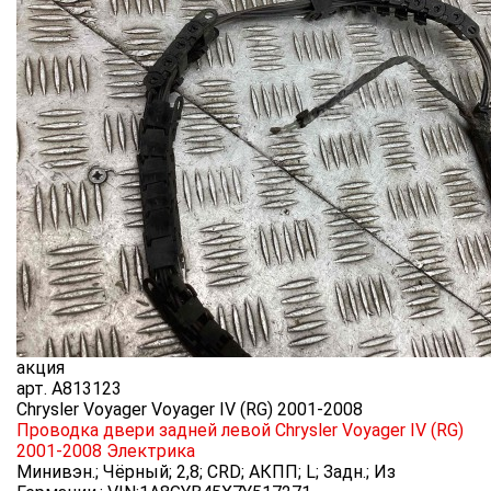
акция
арт.
A813123
Chrysler Voyager Voyager IV (RG) 2001-2008
Проводка двери задней левой Chrysler Voyager IV (RG)
2001-2008
Электрика
Минивэн.; Чёрный; 2,8; CRD; АКПП; L; Задн.; Из