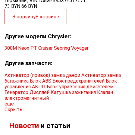
Германии.; VIN:1A8GYB45X7Y517271
73 BYN
66
BYN
В корзину
В корзине
Другие модели Chrysler:
300M
Neon
PT Cruiser
Sebring
Voyager
Другие запчасти:
Активатор (привод) замка двери
Активатор замка
багажника
Блок ABS
Блок предохранителей
Блок
управления АКПП
Блок управления двигателем
Генератор
Дисплей
Катушка зажигания
Клапан
электромагнитный
еще
Скрыть
Новости
и статьи