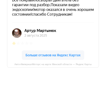
Авто-ИмпериалМоторс на карте Минской области — Яндекс Карты