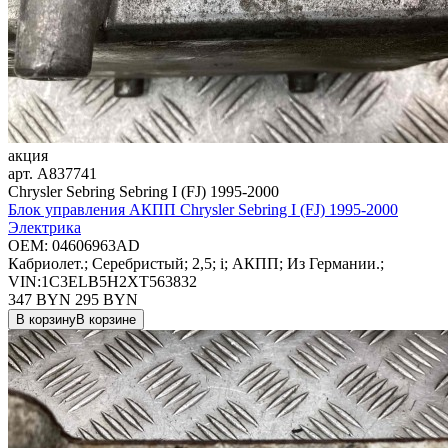
акция
арт.
A837741
Chrysler Sebring Sebring I (FJ) 1995-2000
Блок управления АКПП Chrysler Sebring I (FJ) 1995-2000
Электрика
OEM:
04606963AD
Кабриолет.; Серебристый; 2,5; i; АКПП; Из Германии.;
VIN:1C3ELB5H2XT563832
347 BYN
295
BYN
В корзину
В корзине