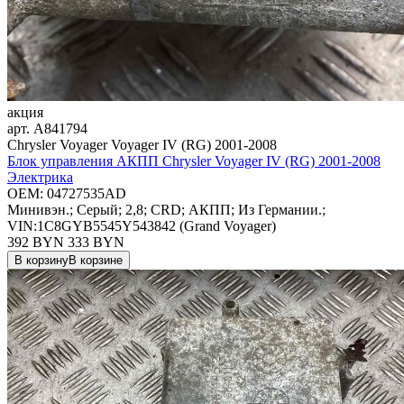
акция
арт.
A841794
Chrysler Voyager Voyager IV (RG) 2001-2008
Блок управления АКПП Chrysler Voyager IV (RG) 2001-2008
Электрика
OEM:
04727535AD
Минивэн.; Серый; 2,8; CRD; АКПП; Из Германии.;
VIN:1C8GYB5545Y543842 (Grand Voyager)
392 BYN
333
BYN
В корзину
В корзине