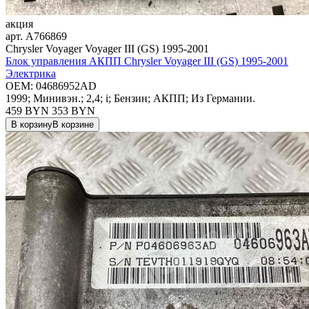
акция
арт.
A766869
Chrysler Voyager Voyager III (GS) 1995-2001
Блок управления АКПП Chrysler Voyager III (GS) 1995-2001
Электрика
OEM:
04686952AD
1999; Минивэн.; 2,4; i; Бензин; АКПП; Из Германии.
459 BYN
353
BYN
В корзину
В корзине