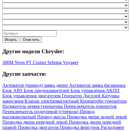
Искать
Очистить
Другие модели Chrysler:
300M
Neon
PT Cruiser
Sebring
Voyager
Другие запчасти:
Активатор (привод) замка двери
Активатор замка багажника
Блок ABS
Блок предохранителей
Блок управления АКПП
Блок управления двигателем
Генератор
Дисплей
Катушка
зажигания
Клапан электромагнитный
Кронштейн генератора
Натяжитель ремня генератора
Переключатель поворотов
Переключатель подрулевой (стрекоза)
Провод
высоковольтный
Провод массы
Проводка двери задней левой
Проводка двери передней левой
Проводка двери передней
правой
Проводка двигателя
Проводка форсунок
Расходомер