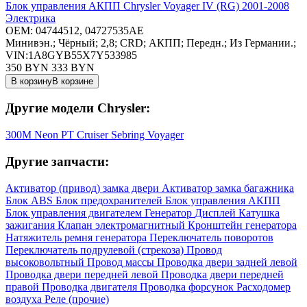
Блок управления АКПП Chrysler Voyager IV (RG) 2001-2008
Электрика
OEM:
04744512, 04727535AE
Минивэн.; Чёрный; 2,8; CRD; АКПП; Передн.; Из Германии.;
VIN:1A8GYB55X7Y533985
350 BYN
333
BYN
В корзину
В корзине
Другие модели Chrysler:
300M
Neon
PT Cruiser
Sebring
Voyager
Другие запчасти:
Активатор (привод) замка двери
Активатор замка багажника
Блок ABS
Блок предохранителей
Блок управления АКПП
Блок управления двигателем
Генератор
Дисплей
Катушка
зажигания
Клапан электромагнитный
Кронштейн генератора
Натяжитель ремня генератора
Переключатель поворотов
Переключатель подрулевой (стрекоза)
Провод
высоковольтный
Провод массы
Проводка двери задней левой
Проводка двери передней левой
Проводка двери передней
правой
Проводка двигателя
Проводка форсунок
Расходомер
воздуха
Реле (прочие)