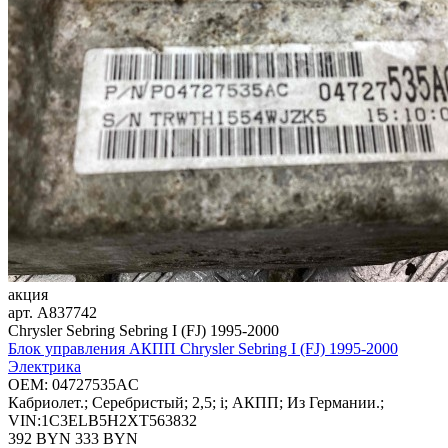
акция
арт.
A837742
Chrysler Sebring Sebring I (FJ) 1995-2000
Блок управления АКПП Chrysler Sebring I (FJ) 1995-2000
Электрика
OEM:
04727535AC
Кабриолет.; Серебристый; 2,5; i; АКПП; Из Германии.;
VIN:1C3ELB5H2XT563832
392 BYN
333
BYN