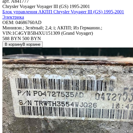
арт.
A841777
Chrysler Voyager Voyager III (GS) 1995-2001
Блок управления АКПП Chrysler Voyager III (GS) 1995-2001
Электрика
OEM:
04686760AD
Минивэн.; Зелёный; 2,4; i; АКПП; Из Германии.;
VIN:1C4GYB5B4XU151309 (Grand Voyager)
588 BYN
500
BYN
В корзину
В корзине