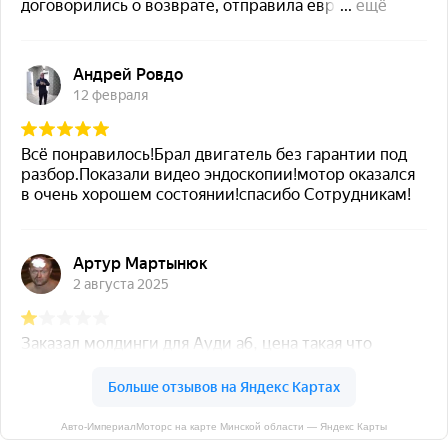
Авто-ИмпериалМоторс на карте Минской области — Яндекс Карты