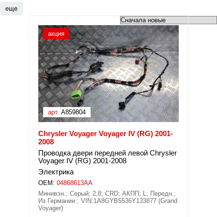
еще
акция
арт.
A859804
Chrysler Voyager Voyager IV (RG) 2001-
2008
Проводка двери передней левой Chrysler
Voyager IV (RG) 2001-2008
Электрика
OEM:
04868613AA
Минивэн.; Серый; 2,8; CRD; АКПП; L; Передн.;
Из Германии.; VIN:1A8GYB5536Y133877 (Grand
Voyager)