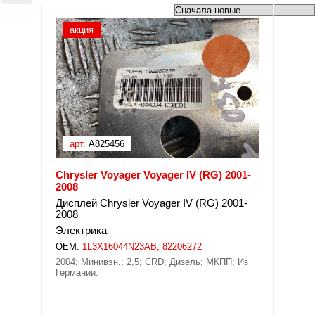
акция
арт.
A825456
Chrysler Voyager Voyager IV (RG) 2001-
2008
Дисплей Chrysler Voyager IV (RG) 2001-
2008
Электрика
OEM:
1L3X16044N23AB, 82206272
2004; Минивэн.; 2,5; CRD; Дизель; МКПП; Из
Германии.