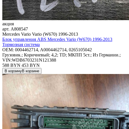
акция
арт.
A808547
Mercedes Vario Vario (W670) 1996-2013
Блок управления ABS Mercedes Vario (W670) 1996-2013
Тормозная система
OEM:
0004462714, A0004462714, 0265105042
Грузовик.; Коричневый; 4,2; TD; МКПП 5ст.; Из Германии.;
VIN:WDB6703231N121388
588 BYN
453
BYN
В корзину
В корзине