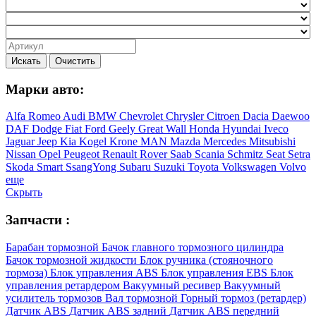
Искать
Очистить
Марки авто:
Alfa Romeo
Audi
BMW
Chevrolet
Chrysler
Citroen
Dacia
Daewoo
DAF
Dodge
Fiat
Ford
Geely
Great Wall
Honda
Hyundai
Iveco
Jaguar
Jeep
Kia
Kogel
Krone
MAN
Mazda
Mercedes
Mitsubishi
Nissan
Opel
Peugeot
Renault
Rover
Saab
Scania
Schmitz
Seat
Setra
Skoda
Smart
SsangYong
Subaru
Suzuki
Toyota
Volkswagen
Volvo
еще
Скрыть
Запчасти :
Барабан тормозной
Бачок главного тормозного цилиндра
Бачок тормозной жидкости
Блок ручника (стояночного
тормоза)
Блок управления ABS
Блок управления EBS
Блок
управления ретардером
Вакуумный ресивер
Вакуумный
усилитель тормозов
Вал тормозной
Горный тормоз (ретардер)
Датчик ABS
Датчик ABS задний
Датчик ABS передний