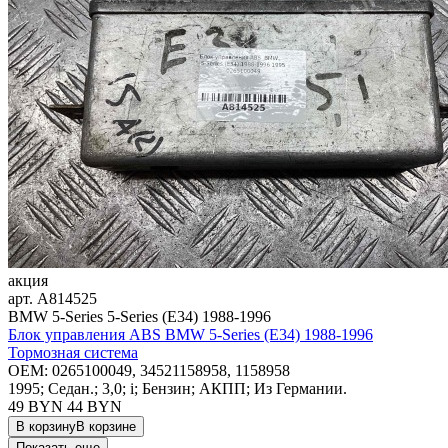
акция
арт.
A814525
BMW 5-Series 5-Series (E34) 1988-1996
Блок управления ABS BMW 5-Series (E34) 1988-1996
Тормозная система
OEM:
0265100049, 34521158958, 1158958
1995; Седан.; 3,0; i; Бензин; АКПП; Из Германии.
49 BYN
44
BYN
В корзину
В корзине
Показать еще