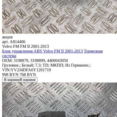
акция
арт.
A814406
Volvo FM FM II 2001-2013
Блок управления ABS Volvo FM II 2001-2013
Тормозная
система
OEM:
3198879, 3198899, 4460043050
Грузовик.; Белый; 7,3; TD; МКПП; Из Германии.;
VIN:YV2J4DFA6Y1201719
998 BYN
768
BYN
В корзину
В корзине