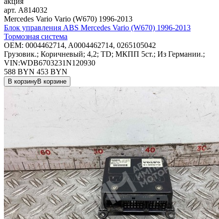
акция
арт.
A814032
Mercedes Vario Vario (W670) 1996-2013
Блок управления ABS Mercedes Vario (W670) 1996-2013
Тормозная система
OEM:
0004462714, A0004462714, 0265105042
Грузовик.; Коричневый; 4,2; TD; МКПП 5ст.; Из Германии.;
VIN:WDB6703231N120930
588 BYN
453
BYN
В корзину
В корзине