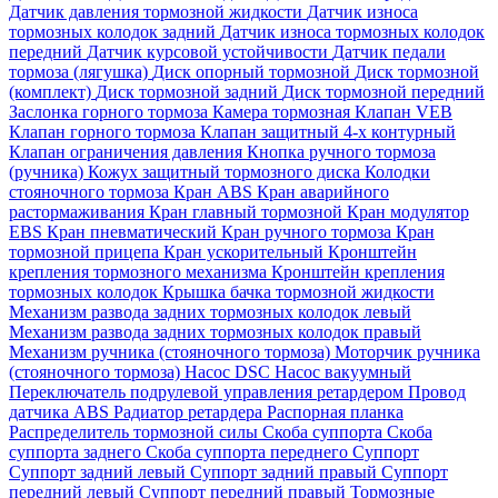
Датчик давления тормозной жидкости
Датчик износа
тормозных колодок задний
Датчик износа тормозных колодок
передний
Датчик курсовой устойчивости
Датчик педали
тормоза (лягушка)
Диск опорный тормозной
Диск тормозной
(комплект)
Диск тормозной задний
Диск тормозной передний
Заслонка горного тормоза
Камера тормозная
Клапан VEB
Клапан горного тормоза
Клапан защитный 4-х контурный
Клапан ограничения давления
Кнопка ручного тормоза
(ручника)
Кожух защитный тормозного диска
Колодки
стояночного тормоза
Кран ABS
Кран аварийного
растормаживания
Кран главный тормозной
Кран модулятор
EBS
Кран пневматический
Кран ручного тормоза
Кран
тормозной прицепа
Кран ускорительный
Кронштейн
крепления тормозного механизма
Кронштейн крепления
тормозных колодок
Крышка бачка тормозной жидкости
Механизм развода задних тормозных колодок левый
Механизм развода задних тормозных колодок правый
Механизм ручника (стояночного тормоза)
Моторчик ручника
(стояночного тормоза)
Насос DSC
Насос вакуумный
Переключатель подрулевой управления ретардером
Провод
датчика ABS
Радиатор ретардера
Распорная планка
Распределитель тормозной силы
Скоба суппорта
Скоба
суппорта заднего
Скоба суппорта переднего
Суппорт
Суппорт задний левый
Суппорт задний правый
Суппорт
передний левый
Суппорт передний правый
Тормозные