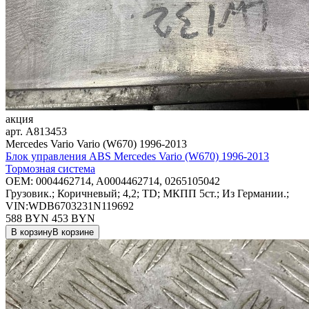
акция
арт.
A813453
Mercedes Vario Vario (W670) 1996-2013
Блок управления ABS Mercedes Vario (W670) 1996-2013
Тормозная система
OEM:
0004462714, A0004462714, 0265105042
Грузовик.; Коричневый; 4,2; TD; МКПП 5ст.; Из Германии.;
VIN:WDB6703231N119692
588 BYN
453
BYN
В корзину
В корзине