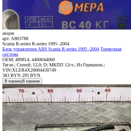
акция
арт.
A803788
Scania R-series R-series 1995 -2004
Блок управления ABS Scania R-series 1995 -2004
Тормозная
система
OEM:
489814, 4460044060
Тягач.; Синий; 12,0; D; МКПП 12ст.; Из Германии.;
VIN:XLER4X20004430749
383 BYN
295
BYN
В корзину
В корзине