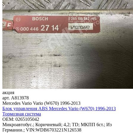
акция
арт.
A813978
Mercedes Vario Vario (W670) 1996-2013
Блок управления ABS Mercedes Vario (W670) 1996-2013
Тормозная система
OEM:
0265105042
Микроавтобус.; Коричневый; 4,2; TD; МКПП 6ст.; Из
Германии.; VIN:WDB6703221N126538