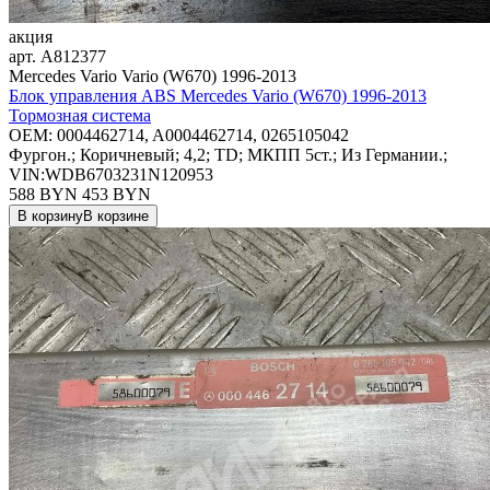
акция
арт.
A812377
Mercedes Vario Vario (W670) 1996-2013
Блок управления ABS Mercedes Vario (W670) 1996-2013
Тормозная система
OEM:
0004462714, A0004462714, 0265105042
Фургон.; Коричневый; 4,2; TD; МКПП 5ст.; Из Германии.;
VIN:WDB6703231N120953
588 BYN
453
BYN
В корзину
В корзине