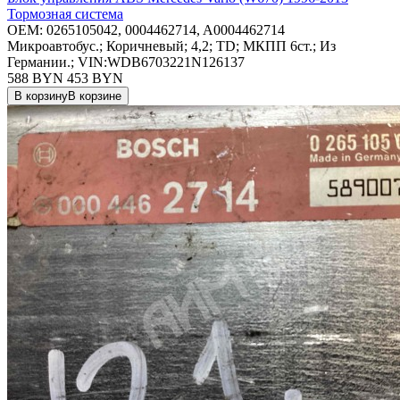
Тормозная система
OEM:
0265105042, 0004462714, A0004462714
Микроавтобус.; Коричневый; 4,2; TD; МКПП 6ст.; Из
Германии.; VIN:WDB6703221N126137
588 BYN
453
BYN
В корзину
В корзине