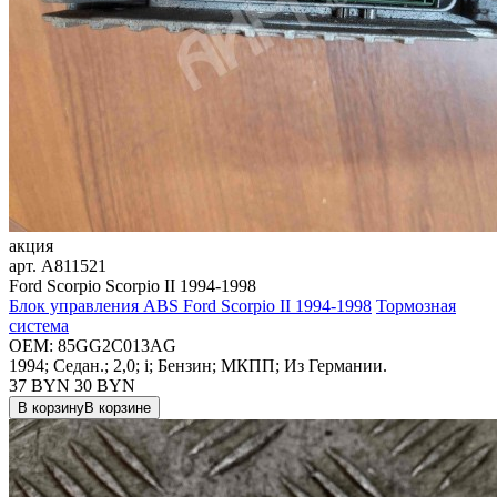
акция
арт.
A811521
Ford Scorpio Scorpio II 1994-1998
Блок управления ABS Ford Scorpio II 1994-1998
Тормозная
система
OEM:
85GG2C013AG
1994; Седан.; 2,0; i; Бензин; МКПП; Из Германии.
37 BYN
30
BYN
В корзину
В корзине