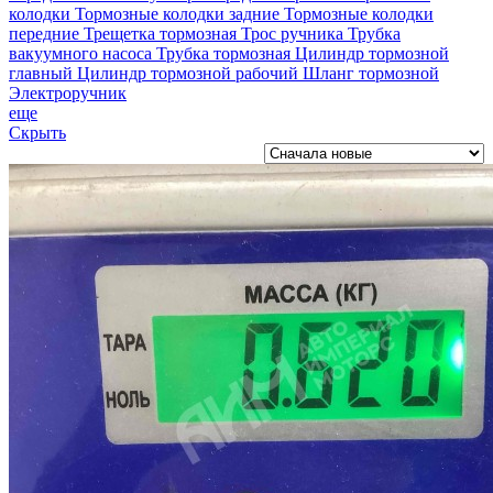
колодки
Тормозные колодки задние
Тормозные колодки
передние
Трещетка тормозная
Трос ручника
Трубка
вакуумного насоса
Трубка тормозная
Цилиндр тормозной
главный
Цилиндр тормозной рабочий
Шланг тормозной
Электроручник
еще
Скрыть