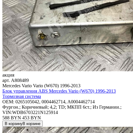
акция
арт.
A808489
Mercedes Vario Vario (W670) 1996-2013
Блок управления ABS Mercedes Vario (W670) 1996-2013
Тормозная система
OEM:
0265105042, 0004462714, A0004462714
Фургон.; Коричневый; 4,2; TD; МКПП 6ст.; Из Германии.;
VIN:WDB6703221N125914
588 BYN
453
BYN
В корзину
В корзине