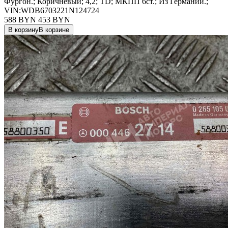
Фургон.; Коричневый; 4,2; TD; МКПП 6ст.; Из Германии.;
VIN:WDB6703221N124724
588 BYN
453
BYN
В корзину
В корзине