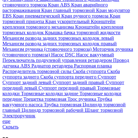
стояночного тормоза
Кран ABS
Кран аварийного
растормаживания
Кран главный тормозной
Кран модулятор
EBS
Кран пневматический
Кран ручного тормоза
Кран
тормозной прицепа
Кран ускорительный
Кронштейн
крепления тормозного механизма
Кронштейн крепления
тормозных колодок
Крышка бачка тормозной жидкости
Механизм развода задних тормозных колодок левый
Механизм развода задних тормозных колодок правый
Механизм ручника (стояночного тормоза)
Моторчик ручника
(стояночного тормоза)
Насос DSC
Насос вакуумный
Переключатель подрулевой управления ретардером
Провод
датчика ABS
Радиатор ретардера
Распорная планка
Распределитель тормозной силы
Скоба суппорта
Скоба
суппорта заднего
Скоба суппорта переднего
Суппорт
Суппорт задний левый
Суппорт задний правый
Суппорт
передний левый
Суппорт передний правый
Тормозные
колодки
Тормозные колодки задние
Тормозные колодки
передние
Трещетка тормозная
Трос ручника
Трубка
вакуумного насоса
Трубка тормозная
Цилиндр тормозной
главный
Цилиндр тормозной рабочий
Шланг тормозной
Электроручник
еще
Скрыть