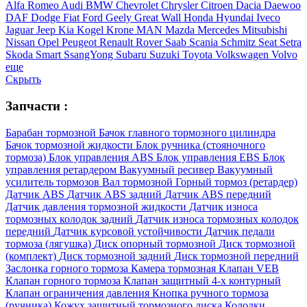
Alfa Romeo
Audi
BMW
Chevrolet
Chrysler
Citroen
Dacia
Daewoo
DAF
Dodge
Fiat
Ford
Geely
Great Wall
Honda
Hyundai
Iveco
Jaguar
Jeep
Kia
Kogel
Krone
MAN
Mazda
Mercedes
Mitsubishi
Nissan
Opel
Peugeot
Renault
Rover
Saab
Scania
Schmitz
Seat
Setra
Skoda
Smart
SsangYong
Subaru
Suzuki
Toyota
Volkswagen
Volvo
еще
Скрыть
Запчасти :
Барабан тормозной
Бачок главного тормозного цилиндра
Бачок тормозной жидкости
Блок ручника (стояночного
тормоза)
Блок управления ABS
Блок управления EBS
Блок
управления ретардером
Вакуумный ресивер
Вакуумный
усилитель тормозов
Вал тормозной
Горный тормоз (ретардер)
Датчик ABS
Датчик ABS задний
Датчик ABS передний
Датчик давления тормозной жидкости
Датчик износа
тормозных колодок задний
Датчик износа тормозных колодок
передний
Датчик курсовой устойчивости
Датчик педали
тормоза (лягушка)
Диск опорный тормозной
Диск тормозной
(комплект)
Диск тормозной задний
Диск тормозной передний
Заслонка горного тормоза
Камера тормозная
Клапан VEB
Клапан горного тормоза
Клапан защитный 4-х контурный
Клапан ограничения давления
Кнопка ручного тормоза
(ручника)
Кожух защитный тормозного диска
Колодки