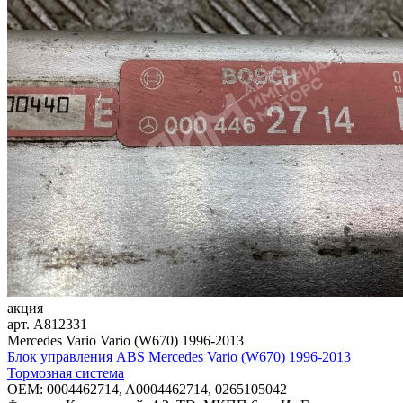
акция
арт.
A812331
Mercedes Vario Vario (W670) 1996-2013
Блок управления ABS Mercedes Vario (W670) 1996-2013
Тормозная система
OEM:
0004462714, A0004462714, 0265105042