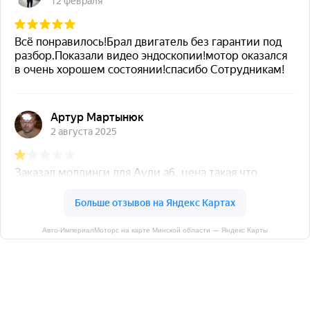
Авто-ИмпериалМоторс на карте Минской области — Яндекс Карты