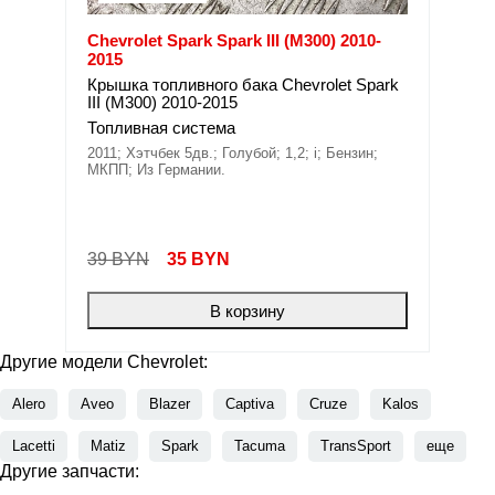
Chevrolet Spark Spark III (M300) 2010-
2015
Крышка топливного бака Chevrolet Spark
III (M300) 2010-2015
Топливная система
2011; Хэтчбек 5дв.; Голубой; 1,2; i; Бензин;
МКПП; Из Германии.
39 BYN
35
BYN
В корзину
Другие модели Chevrolet:
Alero
Aveo
Blazer
Captiva
Cruze
Kalos
Lacetti
Matiz
Spark
Tacuma
TransSport
еще
Другие запчасти: