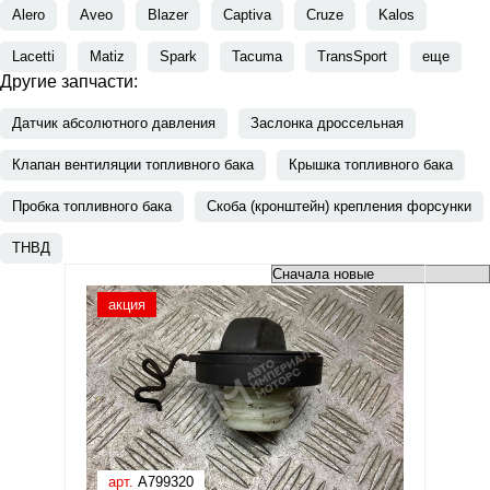
Alero
Aveo
Blazer
Captiva
Cruze
Kalos
Lacetti
Matiz
Spark
Tacuma
TransSport
еще
Другие запчасти:
Датчик абсолютного давления
Заслонка дроссельная
Клапан вентиляции топливного бака
Крышка топливного бака
Пробка топливного бака
Скоба (кронштейн) крепления форсунки
ТНВД
акция
арт.
A799320