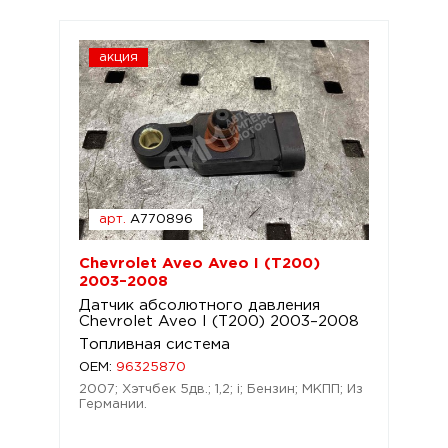
акция
арт.
A770896
Chevrolet Aveo Aveo I (T200)
2003–2008
Датчик абсолютного давления
Chevrolet Aveo I (T200) 2003–2008
Топливная система
OEM:
96325870
2007; Хэтчбек 5дв.; 1,2; i; Бензин; МКПП; Из
Германии.