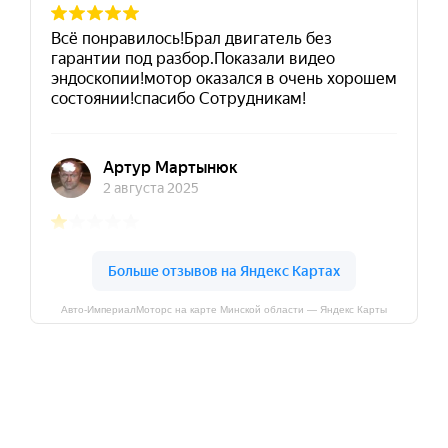
Авто-ИмпериалМоторс на карте Минской области — Яндекс Карты