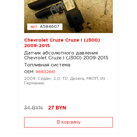
арт.
A584607
Chevrolet Cruze Cruze I (J300)
2009-2015
Датчик абсолютного давления
Chevrolet Cruze I (J300) 2009-2015
Топливная система
OEM:
96832661
2009; Седан.; 2,0; TD; Дизель; МКПП; Из
Германии.
34 BYN
27
BYN
В корзину