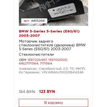
арт.
A815266
BMW 5-Series 5-Series (E60/61)
2003-2007
Моторчик заднего
стеклоочистителя (дворника) BMW
5-Series (E60/61) 2003-2007
Стеклоочистители
OEM:
1397220497, 1397020120,
61627171564, 7171564
Универсал.; Серебристый; 2,5; TD; МКПП;
Из Германии.; VIN:WBANJ51000B414346
154 BYN
123
BYN
В корзину