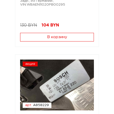
Задн.; Из Германии.;
VIN:WBAEN11020PB00295
130 BYN
104
BYN
В корзину
акция
арт.
A858229