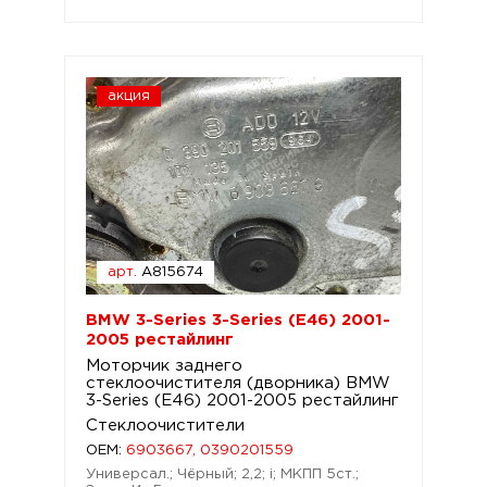
акция
арт.
A815674
BMW 3-Series 3-Series (E46) 2001-
2005 рестайлинг
Моторчик заднего
стеклоочистителя (дворника) BMW
3-Series (E46) 2001-2005 рестайлинг
Стеклоочистители
OEM:
6903667, 0390201559
Универсал.; Чёрный; 2,2; i; МКПП 5ст.;