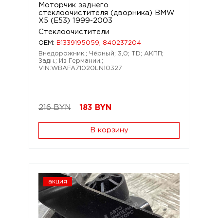
Моторчик заднего
стеклоочистителя (дворника) BMW
X5 (E53) 1999-2003
Стеклоочистители
OEM:
B1339195059, 840237204
Внедорожник.; Чёрный; 3,0; TD; АКПП;
Задн.; Из Германии.;
VIN:WBAFA71020LN10327
216 BYN
183
BYN
В корзину
акция