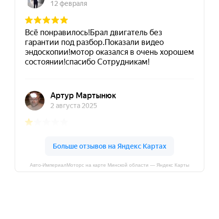
Авто-ИмпериалМоторс на карте Минской области — Яндекс Карты