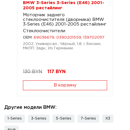
BMW 3-Series 3-Series (E46) 2001-
2005 рестайлинг
Моторчик заднего
стеклоочистителя (дворника) BMW
3-Series (E46) 2001-2005 рестайлинг
Стеклоочистители
OEM:
69036679, 0390201559, 1397020117
2002; Универсал.; Чёрный; 1,8; i; Бензин;
МКПП; Задн.; Из Германии.
130 BYN
117
BYN
В корзину
Другие модели BMW:
1-Series
3-Series
5-Series
7-Series
X3
еще