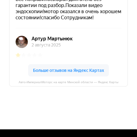
Авто-ИмпериалМоторс на карте Минской области — Яндекс Карты