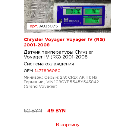
арт.
A833075
Chrysler Voyager Voyager IV (RG)
2001-2008
Датчик температуры Chrysler
Voyager IV (RG) 2001-2008
Система охлаждения
OEM:
1477896080
Минивэн.; Серый; 2,8; CRD; АКПП; Из
Германии.; VIN:1C8GYB5545Y543842
(Grand Voyager)
62 BYN
49
BYN
В корзину