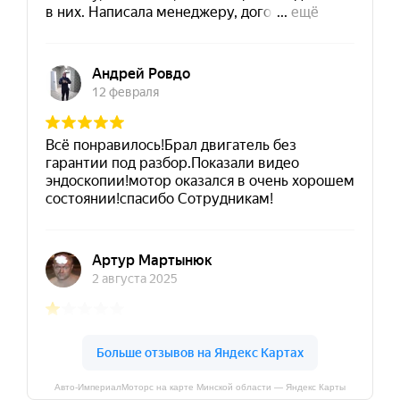
Авто-ИмпериалМоторс на карте Минской области — Яндекс Карты