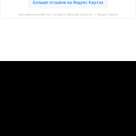
Авто-ИмпериалМоторс на карте Минской области — Яндекс Карты