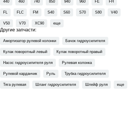
440
460
740
850
940
960
FE
FH
FL
FLC
FM
S40
S60
S70
S80
V40
V50
V70
XC90
еще
Другие запчасти:
Амортизатор рулевой колонки
Бачок гидроусилителя
Кулак поворотный левый
Кулак поворотный правый
Насос гидроусилителя руля
Рулевая колонка
Рулевой карданчик
Руль
Трубка гидроусилителя
Тяга рулевая
Шланг гидроусилителя
Шлейф руля
еще