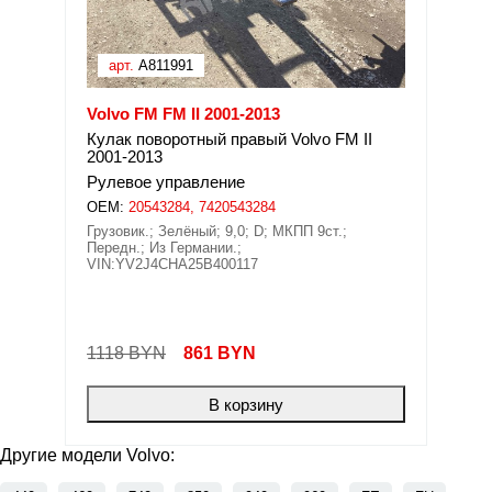
арт.
A811991
Volvo FM FM II 2001-2013
Кулак поворотный правый Volvo FM II
2001-2013
Рулевое управление
OEM:
20543284, 7420543284
Грузовик.; Зелёный; 9,0; D; МКПП 9ст.;
Передн.; Из Германии.;
VIN:YV2J4CHA25B400117
1118 BYN
861
BYN
В корзину
Другие модели Volvo: