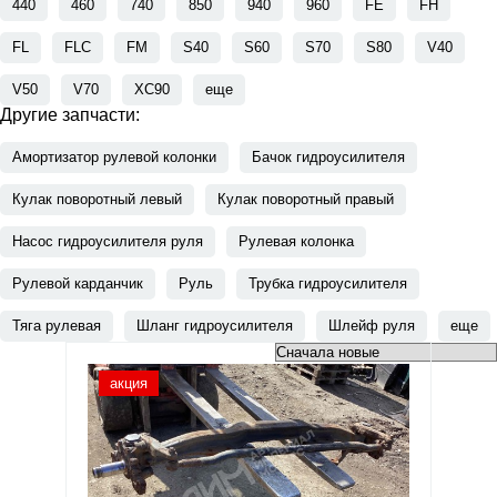
440
460
740
850
940
960
FE
FH
FL
FLC
FM
S40
S60
S70
S80
V40
V50
V70
XC90
еще
Другие запчасти:
Амортизатор рулевой колонки
Бачок гидроусилителя
Кулак поворотный левый
Кулак поворотный правый
Насос гидроусилителя руля
Рулевая колонка
Рулевой карданчик
Руль
Трубка гидроусилителя
Тяга рулевая
Шланг гидроусилителя
Шлейф руля
еще
акция