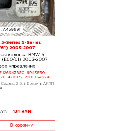
.
A459691
5-Series 5-Series
/61) 2003-2007
вая колонка BMW 5-
s (E60/61) 2003-2007
вое управление
61126943850, 6943850,
78, 4710172, 2201054524
Седан.; 2,5; i; Бензин; АКПП;
я.
BYN
131
BYN
В корзину