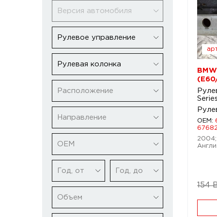
Версия автомобиля
Рулевое управление
арт
Рулевая колонка
BMW 
(E60
Расположение
Руле
Serie
Руле
Направление
OEM:
67682
2004; 
ОЕМ
Англи
Год, от
Год, до
154 
Объем