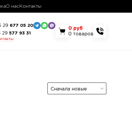
вка
О нас
Контакты
5 29
677 05 20
0
руб
5 29
577 93 31
0
товаров
онтакты
Сначала новые