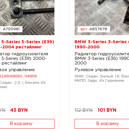
.
A795981
арт.
A857678
5-Series 5-Series (E39)
BMW 3-Series 3-Series 
-2004 рестайлинг
1990-2000
атор гидроусилителя
Радиатор гидроусилит
5-Series (E39) 2000-
BMW 3-Series (E36) 199
 рестайлинг
2000
вое управление
Рулевое управление
324111418190, 1141819
1996; Седан.; Белый; 1,6; Бен
МКПП; Задн.; Из Германии.
Седан.; 2,5; i; Бензин; Из
нии.
YN
43
BYN
112 BYN
101
BYN
В корзину
В корзину