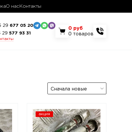
вка
О нас
Контакты
5 29
677 05 20
0
руб
5 29
577 93 31
0
товаров
онтакты
Сначала новые
акция