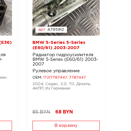
арт.
A795912
(E36)
BMW 5-Series 5-Series
(E60/61) 2003-2007
еля
Радиатор гидроусилителя
0-
BMW 5-Series (E60/61) 2003-
2007
Рулевое управление
зин;
OEM:
17217787447, 7787447
2004; Седан.; 3,0; TD; Дизель;
АКПП; Из Германии.
85 BYN
68
BYN
В корзину