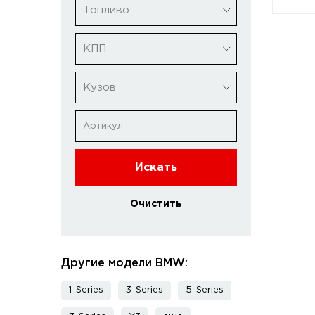
Топливо
КПП
Кузов
Искать
Очистить
Другие модели BMW:
1-Series
3-Series
5-Series