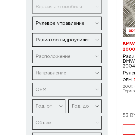
Версия автомобиля
Рулевое управление
арт
Радиатор гидроусилителя
BMW 
2000
Расположение
Ради
BMW 
2004
Направление
Руле
OEM:
2001; 
ОЕМ
Герма
Год, от
Год, до
53 B
Объем