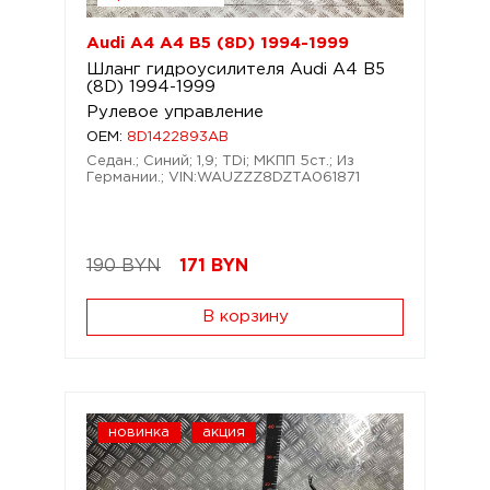
Audi A4 A4 B5 (8D) 1994-1999
Шланг гидроусилителя Audi A4 B5
(8D) 1994-1999
Рулевое управление
OEM:
8D1422893AB
Седан.; Синий; 1,9; TDi; МКПП 5ст.; Из
Германии.; VIN:WAUZZZ8DZTA061871
190 BYN
171
BYN
В корзину
новинка
акция