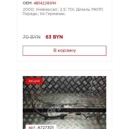
OEM:
4B1422891H
2000; Универсал.; 2,5; TDi; Дизель; МКПП;
Передн.; Из Германии.
70 BYN
63
BYN
В корзину
акция
арт.
A727301