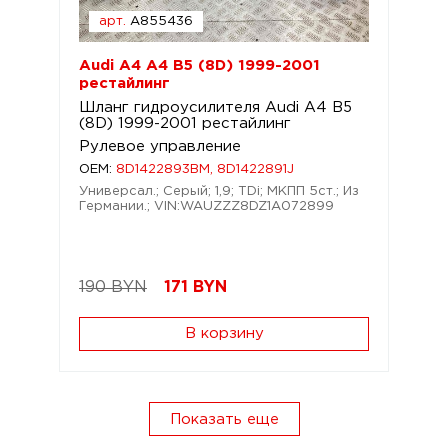
арт.
A855436
Audi A4 A4 B5 (8D) 1999-2001
рестайлинг
Шланг гидроусилителя Audi A4 B5
(8D) 1999-2001 рестайлинг
Рулевое управление
OEM:
8D1422893BM, 8D1422891J
Универсал.; Серый; 1,9; TDi; МКПП 5ст.; Из
Германии.; VIN:WAUZZZ8DZ1A072899
190 BYN
171
BYN
В корзину
Показать еще