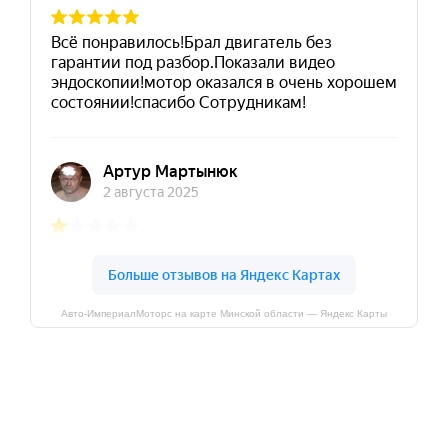
Авто-ИмпериалМоторс на карте Минской области — Яндекс Карты