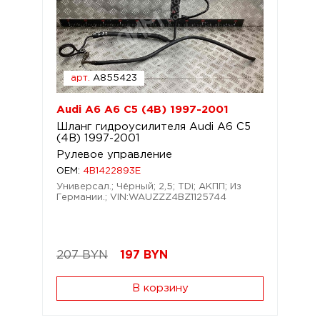
арт.
A855423
Audi A6 A6 C5 (4B) 1997-2001
Шланг гидроусилителя Audi A6 C5
(4B) 1997-2001
Рулевое управление
OEM:
4B1422893E
Универсал.; Чёрный; 2,5; TDi; АКПП; Из
Германии.; VIN:WAUZZZ4BZ1125744
207 BYN
197
BYN
В корзину