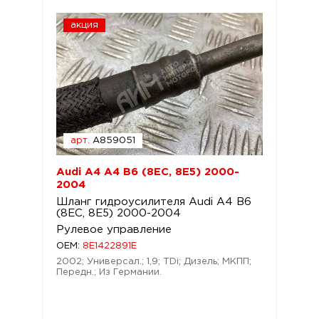
акция
арт.
A859051
Audi A4 A4 B6 (8EC, 8E5) 2000-
2004
Шланг гидроусилителя Audi A4 B6
(8EC, 8E5) 2000-2004
Рулевое управление
OEM:
8E1422891E
2002; Универсал.; 1,9; TDi; Дизель; МКПП;
Передн.; Из Германии.