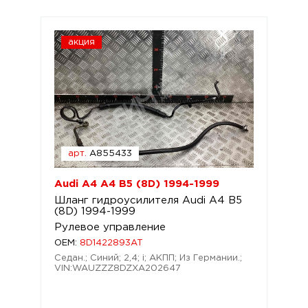
акция
арт.
A855433
Audi A4 A4 B5 (8D) 1994-1999
Шланг гидроусилителя Audi A4 B5
(8D) 1994-1999
Рулевое управление
OEM:
8D1422893AT
Седан.; Синий; 2,4; i; АКПП; Из Германии.;
VIN:WAUZZZ8DZXA202647