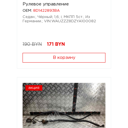
Рулевое управление
OEM:
8D1422893BA
Седан.; Чёрный; 1,6; i; МКПП 5ст.; Из
Германии.; VIN:WAUZZZ8DZYA100082
190 BYN
171
BYN
В корзину
акция