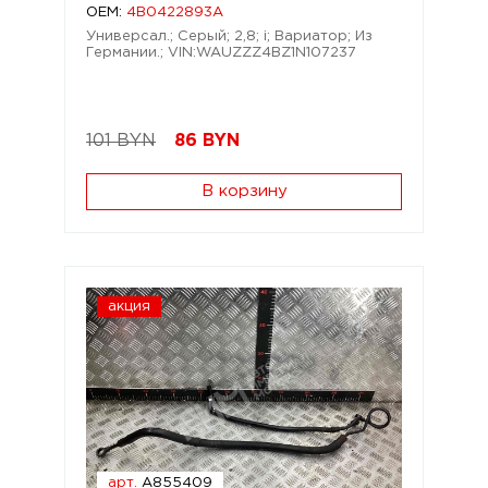
OEM:
4B0422893A
Универсал.; Серый; 2,8; i; Вариатор; Из
Германии.; VIN:WAUZZZ4BZ1N107237
101 BYN
86
BYN
В корзину
акция
арт.
A855409