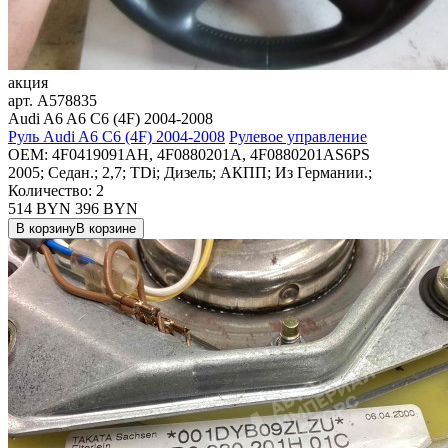
акция
арт.
A578835
Audi A6 A6 C6 (4F) 2004-2008
Руль Audi A6 C6 (4F) 2004-2008
Рулевое управление
OEM:
4F0419091AH, 4F0880201A, 4F0880201AS6PS
2005; Седан.; 2,7; TDi; Дизель; АКПП; Из Германии.;
Количество: 2
514 BYN
396
BYN
В корзину
В корзине