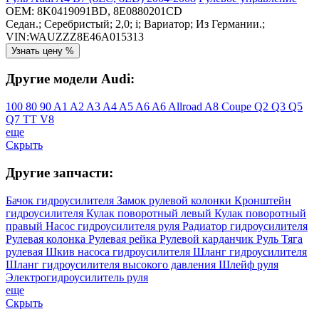
OEM:
8K0419091BD, 8E0880201CD
Седан.; Серебристый; 2,0; i; Вариатор; Из Германии.;
VIN:WAUZZZ8E46A015313
Узнать цену %
Другие модели Audi:
100
80
90
A1
A2
A3
A4
A5
A6
A6 Allroad
A8
Coupe
Q2
Q3
Q5
Q7
TT
V8
еще
Скрыть
Другие запчасти:
Бачок гидроусилителя
Замок рулевой колонки
Кронштейн
гидроусилителя
Кулак поворотный левый
Кулак поворотный
правый
Насос гидроусилителя руля
Радиатор гидроусилителя
Рулевая колонка
Рулевая рейка
Рулевой карданчик
Руль
Тяга
рулевая
Шкив насоса гидроусилителя
Шланг гидроусилителя
Шланг гидроусилителя высокого давления
Шлейф руля
Электрогидроусилитель руля
еще
Скрыть