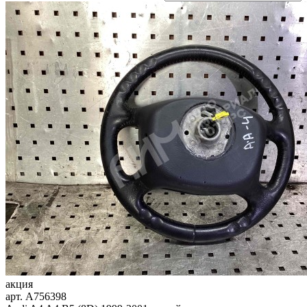
акция
арт.
A756398