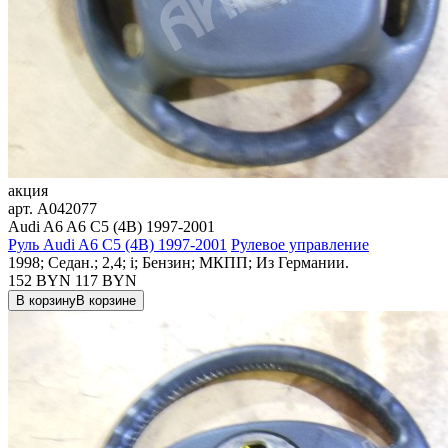
акция
арт.
A042077
Audi A6 A6 C5 (4B) 1997-2001
Руль Audi A6 C5 (4B) 1997-2001
Рулевое управление
1998; Седан.; 2,4; i; Бензин; МКПП; Из Германии.
152 BYN
117
BYN
В корзину
В корзине