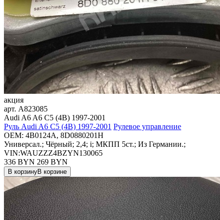
акция
арт.
A823085
Audi A6 A6 C5 (4B) 1997-2001
Руль Audi A6 C5 (4B) 1997-2001
Рулевое управление
OEM:
4B0124A, 8D0880201H
Универсал.; Чёрный; 2,4; i; МКПП 5ст.; Из Германии.;
VIN:WAUZZZ4BZYN130065
336 BYN
269
BYN
В корзину
В корзине