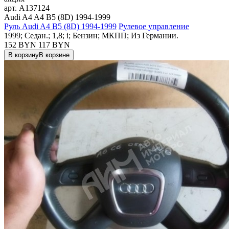
арт.
A137124
Audi A4 A4 B5 (8D) 1994-1999
Руль Audi A4 B5 (8D) 1994-1999
Рулевое управление
1999; Седан.; 1,8; i; Бензин; МКПП; Из Германии.
152 BYN
117
BYN
В корзину
В корзине