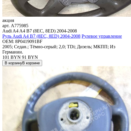
акция
арт.
A775985
Audi A4 A4 B7 (8EC, 8ED) 2004-2008
Руль Audi A4 B7 (8EC, 8ED) 2004-2008
Рулевое управление
OEM:
8P0419091BF
2005; Седан.; Тёмно-серый; 2,0; TDi; Дизель; МКПП; Из
Германии.
101 BYN
91
BYN
В корзину
В корзине