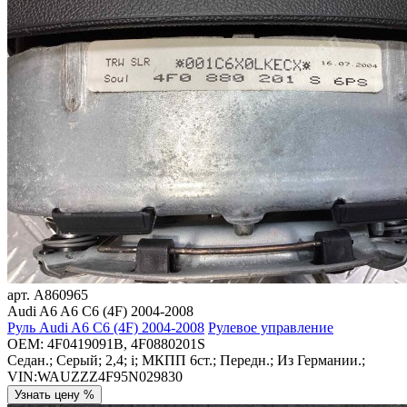
арт.
A860965
Audi A6 A6 C6 (4F) 2004-2008
Руль Audi A6 C6 (4F) 2004-2008
Рулевое управление
OEM:
4F0419091B, 4F0880201S
Седан.; Серый; 2,4; i; МКПП 6ст.; Передн.; Из Германии.;
VIN:WAUZZZ4F95N029830
Узнать цену %