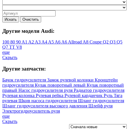
Искать
Очистить
Другие модели Audi:
100
80
90
A1
A2
A3
A4
A5
A6
A6 Allroad
A8
Coupe
Q2
Q3
Q5
Q7
TT
V8
еще
Скрыть
Другие запчасти:
Бачок гидроусилителя
Замок рулевой колонки
Кронштейн
гидроусилителя
Кулак поворотный левый
Кулак поворотный
правый
Насос гидроусилителя руля
Радиатор гидроусилителя
Рулевая колонка
Рулевая рейка
Рулевой карданчик
Руль
Тяга
рулевая
Шкив насоса гидроусилителя
Шланг гидроусилителя
Шланг гидроусилителя высокого давления
Шлейф руля
Электрогидроусилитель руля
еще
Скрыть