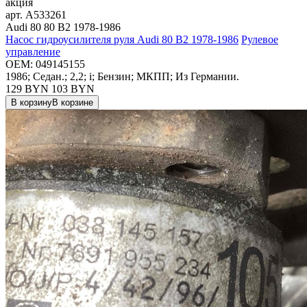
акция
арт.
A533261
Audi 80 80 B2 1978-1986
Насос гидроусилителя руля Audi 80 B2 1978-1986
Рулевое
управление
OEM:
049145155
1986; Седан.; 2,2; i; Бензин; МКПП; Из Германии.
129 BYN
103
BYN
В корзину
В корзине