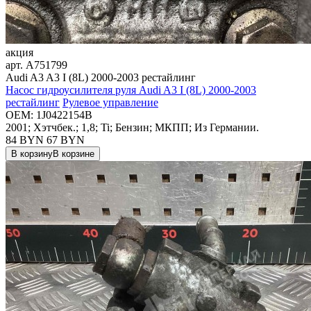
акция
арт.
A751799
Audi A3 A3 I (8L) 2000-2003 рестайлинг
Насос гидроусилителя руля Audi A3 I (8L) 2000-2003
рестайлинг
Рулевое управление
OEM:
1J0422154B
2001; Хэтчбек.; 1,8; Ti; Бензин; МКПП; Из Германии.
84 BYN
67
BYN
В корзину
В корзине