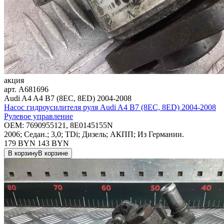
акция
арт.
A681696
Audi A4 A4 B7 (8EC, 8ED) 2004-2008
Насос гидроусилителя руля Audi A4 B7 (8EC, 8ED) 2004-2008
Рулевое управление
OEM:
7690955121, 8E0145155N
2006; Седан.; 3,0; TDi; Дизель; АКПП; Из Германии.
179 BYN
143
BYN
В корзину
В корзине