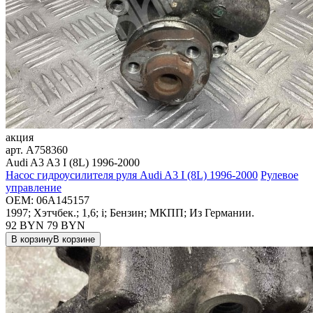
акция
арт.
A758360
Audi A3 A3 I (8L) 1996-2000
Насос гидроусилителя руля Audi A3 I (8L) 1996-2000
Рулевое
управление
OEM:
06A145157
1997; Хэтчбек.; 1,6; i; Бензин; МКПП; Из Германии.
92 BYN
79
BYN
В корзину
В корзине