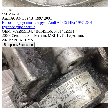
акция
арт.
A676197
Audi A6 A6 C5 (4B) 1997-2001
Насос гидроусилителя руля Audi A6 C5 (4B) 1997-2001
Рулевое управление
OEM:
7692955134, 4B0145156, 078145255H
2000; Седан.; 2,8; i; Бензин; МКПП; Из Германии.
202 BYN
161
BYN
В корзину
В корзине