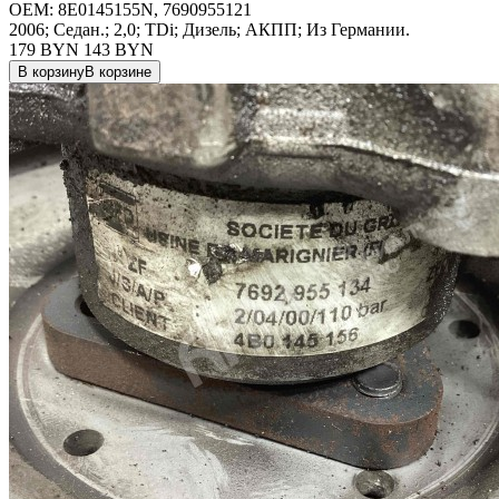
OEM:
8E0145155N, 7690955121
2006; Седан.; 2,0; TDi; Дизель; АКПП; Из Германии.
179 BYN
143
BYN
В корзину
В корзине