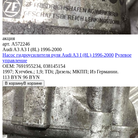
акция
арт.
A572246
Audi A3 A3 I (8L) 1996-2000
Насос гидроусилителя руля Audi A3 I (8L) 1996-2000
Рулевое
управление
OEM:
7691955234, 038145154
1997; Хэтчбек.; 1,9; TDi; Дизель; МКПП; Из Германии.
113 BYN
96
BYN
В корзину
В корзине