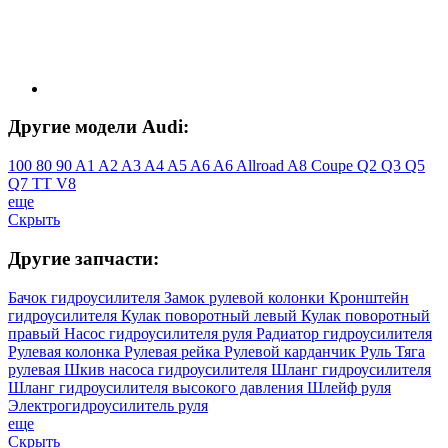
Другие модели Audi:
100
80
90
A1
A2
A3
A4
A5
A6
A6 Allroad
A8
Coupe
Q2
Q3
Q5
Q7
TT
V8
еще
Скрыть
Другие запчасти:
Бачок гидроусилителя
Замок рулевой колонки
Кронштейн
гидроусилителя
Кулак поворотный левый
Кулак поворотный
правый
Насос гидроусилителя руля
Радиатор гидроусилителя
Рулевая колонка
Рулевая рейка
Рулевой карданчик
Руль
Тяга
рулевая
Шкив насоса гидроусилителя
Шланг гидроусилителя
Шланг гидроусилителя высокого давления
Шлейф руля
Электрогидроусилитель руля
еще
Скрыть