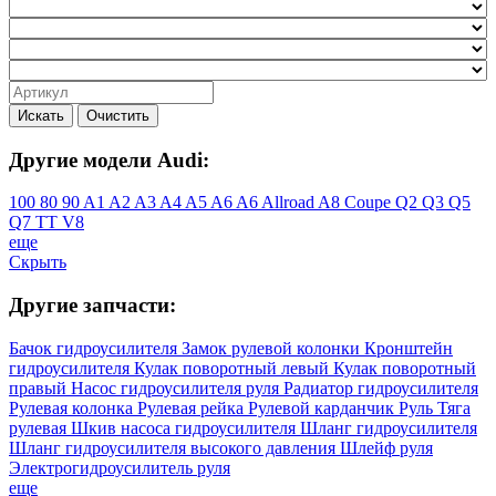
Искать
Очистить
Другие модели Audi:
100
80
90
A1
A2
A3
A4
A5
A6
A6 Allroad
A8
Coupe
Q2
Q3
Q5
Q7
TT
V8
еще
Скрыть
Другие запчасти:
Бачок гидроусилителя
Замок рулевой колонки
Кронштейн
гидроусилителя
Кулак поворотный левый
Кулак поворотный
правый
Насос гидроусилителя руля
Радиатор гидроусилителя
Рулевая колонка
Рулевая рейка
Рулевой карданчик
Руль
Тяга
рулевая
Шкив насоса гидроусилителя
Шланг гидроусилителя
Шланг гидроусилителя высокого давления
Шлейф руля
Электрогидроусилитель руля
еще