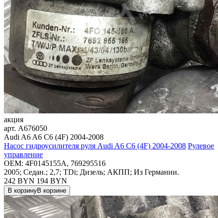
акция
арт.
A676050
Audi A6 A6 C6 (4F) 2004-2008
Насос гидроусилителя руля Audi A6 C6 (4F) 2004-2008
Рулевое
управление
OEM:
4F0145155A, 769295516
2005; Седан.; 2,7; TDi; Дизель; АКПП; Из Германии.
242 BYN
194
BYN
В корзину
В корзине