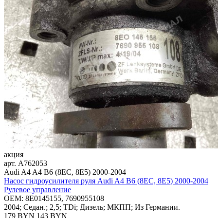
акция
арт.
A762053
Audi A4 A4 B6 (8EC, 8E5) 2000-2004
Насос гидроусилителя руля Audi A4 B6 (8EC, 8E5) 2000-2004
Рулевое управление
OEM:
8E0145155, 7690955108
2004; Седан.; 2,5; TDi; Дизель; МКПП; Из Германии.
179 BYN
143
BYN