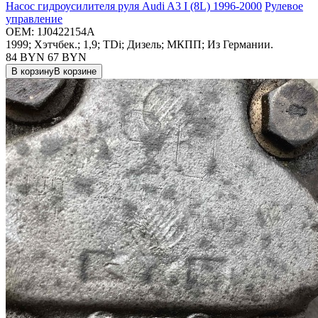
Насос гидроусилителя руля Audi A3 I (8L) 1996-2000
Рулевое
управление
OEM:
1J0422154A
1999; Хэтчбек.; 1,9; TDi; Дизель; МКПП; Из Германии.
84 BYN
67
BYN
В корзину
В корзине