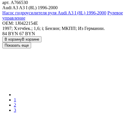
арт.
A766530
Audi A3 A3 I (8L) 1996-2000
Насос гидроусилителя руля Audi A3 I (8L) 1996-2000
Рулевое
управление
OEM:
1J0422154E
1997; Хэтчбек.; 1,6; i; Бензин; МКПП; Из Германии.
84 BYN
67
BYN
В корзину
В корзине
Показать еще
1
2
3