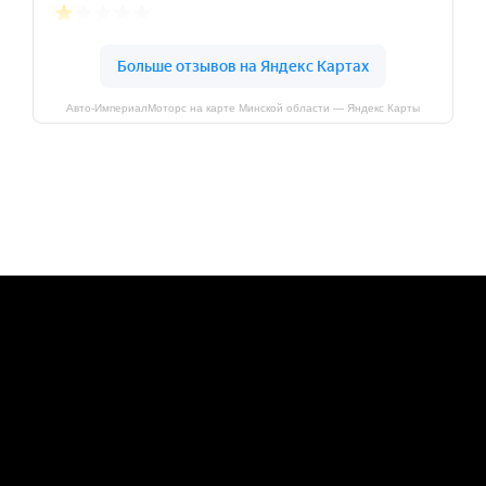
Авто-ИмпериалМоторс на карте Минской области — Яндекс Карты