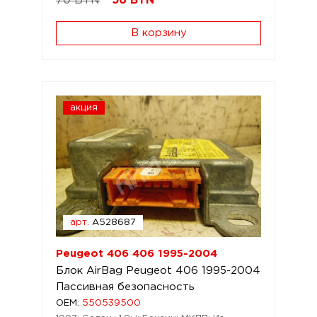
70 BYN
56
BYN
В корзину
акция
арт.
A528687
Peugeot 406 406 1995-2004
Блок AirBag Peugeot 406 1995-2004
Пассивная безопасность
OEM:
550539500