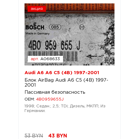
акция
арт.
A068633
Audi A6 A6 C5 (4B) 1997-2001
Блок AirBag Audi A6 C5 (4B) 1997-
2001
Пассивная безопасность
OEM:
4B0959655J
1998; Седан.; 2,5; TDi; Дизель; МКПП; Из
Германии.
53 BYN
43
BYN