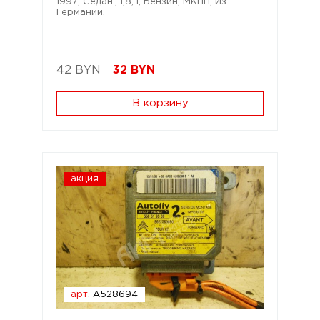
1997; Седан.; 1,8; i; Бензин; МКПП; Из
Германии.
42 BYN
32
BYN
В корзину
акция
арт.
A528694