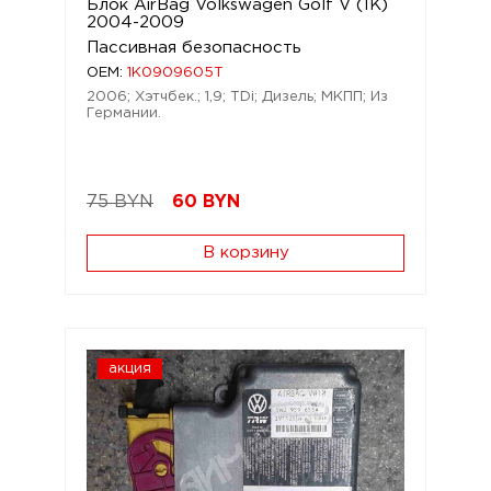
Блок AirBag Volkswagen Golf V (1K)
2004-2009
Пассивная безопасность
OEM:
1K0909605T
2006; Хэтчбек.; 1,9; TDi; Дизель; МКПП; Из
Германии.
75 BYN
60
BYN
В корзину
акция