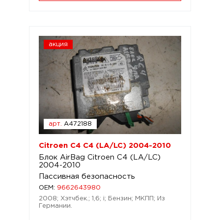
акция
арт.
A472188
Citroen C4 C4 (LA/LC) 2004-2010
Блок AirBag Citroen C4 (LA/LC)
2004-2010
Пассивная безопасность
OEM:
9662643980
2008; Хэтчбек.; 1,6; i; Бензин; МКПП; Из
Германии.