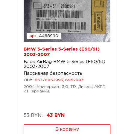
арт.
A468990
BMW 5-Series 5-Series (E60/61)
2003-2007
Блок AirBag BMW 5-Series (E60/61)
2003-2007
Пассивная безопасность
OEM:
65776952993, 6952993
2004; Универсал.; 3,0; TD; Дизель; АКПП;
Из Германии.
53 BYN
43
BYN
В корзину