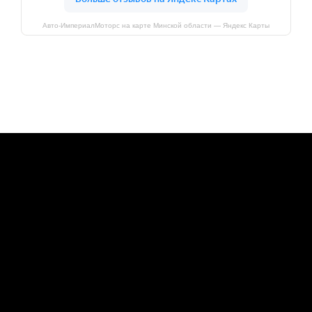
Авто-ИмпериалМоторс на карте Минской области — Яндекс Карты