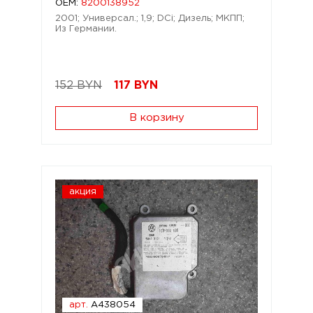
OEM:
8200138952
2001; Универсал.; 1,9; DCi; Дизель; МКПП;
Из Германии.
152 BYN
117
BYN
В корзину
акция
арт.
A438054