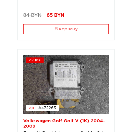
84 BYN
65
BYN
В корзину
акция
арт.
A472263
Volkswagen Golf Golf V (1K) 2004-
2009