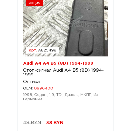
акция
арт.
A825498
Audi A4 A4 B5 (8D) 1994-1999
Стоп-сигнал Audi A4 B5 (8D) 1994-
1999
Оптика
OEM:
0996400
1998; Седан.; 1,9; TDi; Дизель; МКПП; Из
Германии.
48 BYN
38
BYN