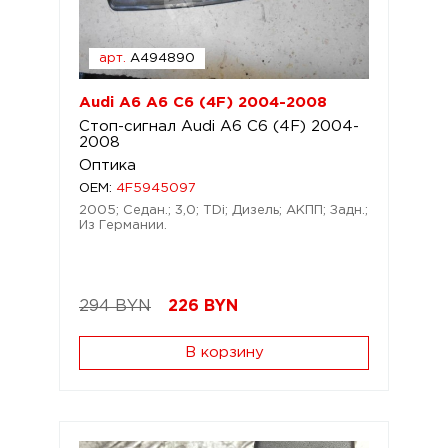
арт.
A494890
Audi A6 A6 C6 (4F) 2004-2008
Стоп-сигнал Audi A6 C6 (4F) 2004-
2008
Оптика
OEM:
4F5945097
2005; Седан.; 3,0; TDi; Дизель; АКПП; Задн.;
Из Германии.
294 BYN
226
BYN
В корзину