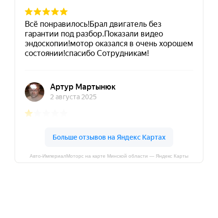
Авто-ИмпериалМоторс на карте Минской области — Яндекс Карты