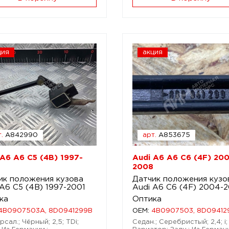
ция
акция
.
A842990
арт.
A853675
 A6 A6 C5 (4B) 1997-
Audi A6 A6 C6 (4F) 20
2008
ик положения кузова
Датчик положения кузо
 A6 C5 (4B) 1997-2001
Audi A6 C6 (4F) 2004-
ка
Оптика
4B0907503A, 8D0941299B
OEM:
4B0907503, 8D09412
сал.; Чёрный; 2,5; TDi;
Седан.; Серебристый; 2,4; i;