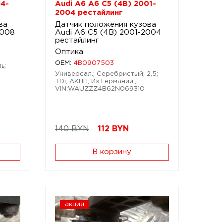
04-
Audi A6 A6 C5 (4B) 2001-
2004 рестайлинг
ва
Датчик положения кузова
2008
Audi A6 C5 (4B) 2001-2004
рестайлинг
Оптика
OEM:
4B0907503
ь;
Универсал.; Серебристый; 2,5;
TDi; АКПП; Из Германии.;
VIN:WAUZZZ4B62N069310
140 BYN
112
BYN
В корзину
акция