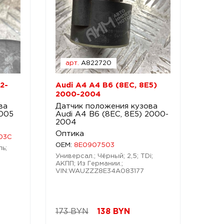
арт.
A822720
2-
Audi A4 A4 B6 (8EC, 8E5)
2000-2004
ва
Датчик положения кузова
2005
Audi A4 B6 (8EC, 8E5) 2000-
2004
Оптика
03C
OEM:
8E0907503
ль;
Универсал.; Чёрный; 2,5; TDi;
АКПП; Из Германии.;
VIN:WAUZZZ8E34A083177
173 BYN
138
BYN