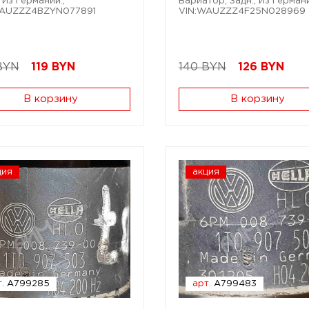
 Из Германии.;
Вариатор; Задн.; Из Германи
WAUZZZ4BZYN077891
VIN:WAUZZZ4F25N028969
BYN
119
BYN
140 BYN
126
BYN
В корзину
В корзину
ция
акция
.
A799285
арт.
A799483