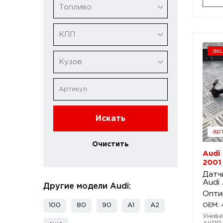
Топливо
КПП
ак
Кузов
Искать
арт
Очистить
Audi
2001
Датч
Audi
Другие модели Audi:
Опти
100
80
90
A1
A2
OEM:
Универ