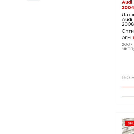
Audi
2004
Датч
Audi
2008
Опти
OEM:
2007; 
МКПП;
160 
ак