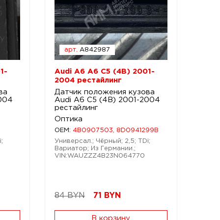
арт.
A842987
1-
Audi A6 A6 C5 (4B) 2001-
2004 рестайлинг
ва
Датчик положения кузова
2004
Audi A6 C5 (4B) 2001-2004
рестайлинг
Оптика
OEM:
4B0907503, 8D0941299B
;
Универсал.; Чёрный; 2,5; TDi;
Вариатор; Из Германии.;
VIN:WAUZZZ4B23N064770
84 BYN
71
BYN
В корзину