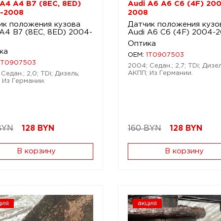
 A4 A4 B7 (8EC, 8ED)
Audi A6 A6 C6 (4F) 20
-2008
2008
ик положения кузова
Датчик положения кузо
 A4 B7 (8EC, 8ED) 2004-
Audi A6 C6 (4F) 2004-
Оптика
ка
OEM:
1T0907503
1T0907503
2004; Седан.; 2,7; TDi; Дизел
АКПП; Из Германии.
Седан.; 2,0; TDi; Дизель;
 Из Германии.
BYN
128
BYN
160 BYN
128
BYN
В корзину
В корзину
ция
акция