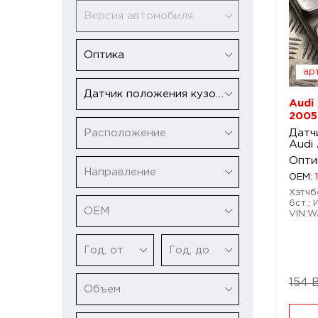
Версия автомобиля
Оптика
арт
Датчик положения кузова
Audi 
2005
Расположение
Датч
Audi 
Опти
Направление
OEM:
Хэтчбе
6ст.; 
ОЕМ
VIN:
Год, от
Год, до
154 
Объем