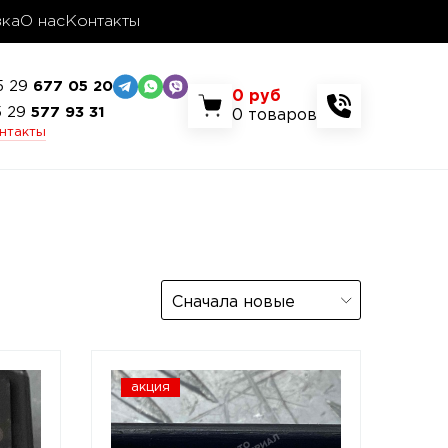
вка
О нас
Контакты
5 29
677 05 20
0
руб
5 29
577 93 31
0
товаров
онтакты
Сначала новые
акция