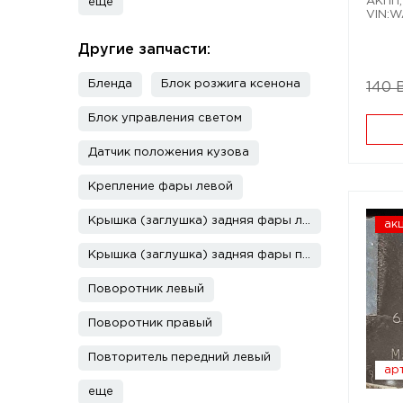
АКПП;
еще
VIN:
Другие запчасти:
Бленда
Блок розжига ксенона
140 
Блок управления светом
Датчик положения кузова
Крепление фары левой
Крышка (заглушка) задняя фары левой
ак
Крышка (заглушка) задняя фары правой
Поворотник левый
Поворотник правый
Повторитель передний левый
арт
еще