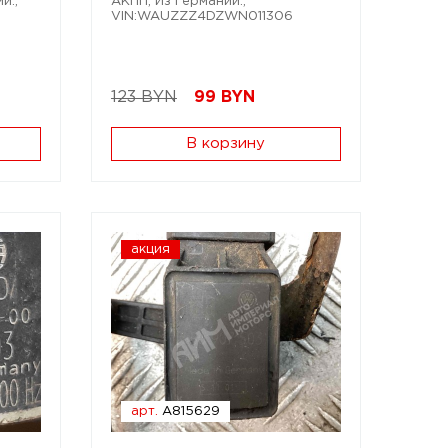
и.;
АКПП; Из Германии.;
VIN:WAUZZZ4DZWN011306
123 BYN
99
BYN
В корзину
акция
арт.
A815629