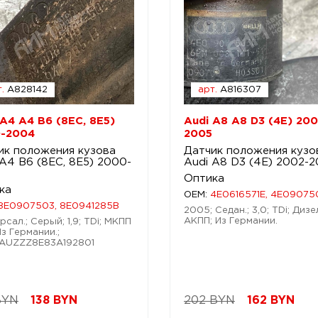
.
A828142
арт.
A816307
 A4 A4 B6 (8EC, 8E5)
Audi A8 A8 D3 (4E) 200
-2004
2005
ик положения кузова
Датчик положения кузо
 A4 B6 (8EC, 8E5) 2000-
Audi A8 D3 (4E) 2002-
4
Оптика
ка
OEM:
4E0616571E, 4E09075
8E0907503, 8E0941285B
2005; Седан.; 3,0; TDi; Дизе
АКПП; Из Германии.
рсал.; Серый; 1,9; TDi; МКПП
Из Германии.;
WAUZZZ8E83A192801
BYN
138
BYN
202 BYN
162
BYN