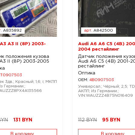
.
A835892
арт.
A842500
A3 A3 II (8P) 2003-
Audi A6 A6 C5 (4B) 200
2004 рестайлинг
ик положения кузова
Датчик положения кузо
A3 II (8P) 2003-2005
Audi A6 C5 (4B) 2001-
рестайлинг
ка
Оптика
1T0907503
OEM:
4B0907503
к 3дв.; Красный; 1,6; i; МКПП
Из Германии.;
Универсал.; Чёрный; 2,5; TDi
WAUZZZ8PX4A135566
АКПП; Из Германии.;
VIN:WAUZZZ4B75N016409
BYN
131
BYN
112 BYN
95
BYN
В корзину
В корзину