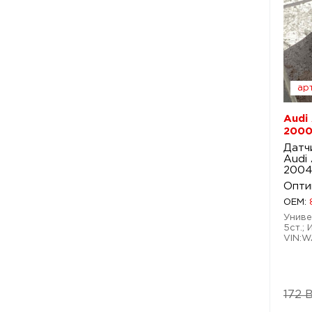
арт
Audi
2000
Датч
Audi
200
Опти
OEM:
Униве
5ст.; 
VIN:
172 