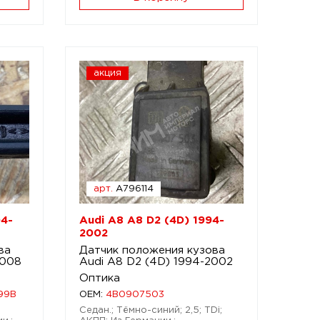
акция
арт.
A796114
04-
Audi A8 A8 D2 (4D) 1994-
2002
ва
Датчик положения кузова
2008
Audi A8 D2 (4D) 1994-2002
Оптика
99B
OEM:
4B0907503
Седан.; Тёмно-синий; 2,5; TDi;